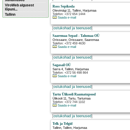
sündmused
ViroWeb algusest
Ross Sepikoda
lõpuni...
Olevimägi 11
,
Tallinn
, Harjumaa
Telefon: +372 654 1444
Tallinn
Saada e-mail
Pärnu majoitus
[
ostukohad ja teenused
]
huoneisto.eu
Saaremaa Sepad - Talumaa OÜ
Orissaare
,
Orissaare
, Saaremaa
Telefon: +372 459 4630
Saada e-mail
[
ostukohad ja teenused
]
Sagasail OÜ
Sarra 4
,
Tallinn
, Harjumaa
Telefon: +372 56 498 864
Saada e-mail
[
ostukohad ja teenused
]
Tartu Ülikooli Raamatupood
Ülikooli 11
,
Tartu
, Tartumaa
Telefon: +372 744 1102
Saada e-mail
[
ostukohad ja teenused
]
Telk ja Telgid
Tallinn
,
Tallinn
, Harjumaa