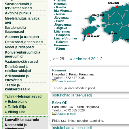
-
Tallinn
Sanatooriumid ja
Hiiumaa
-
Kärdla
terviseteenused
Ida-Virumaa
Aktiivne puhkus
-
Narva
Järvamaa
Meelelahutus ja vaba
-
Paide
aeg
Jõgevamaa
Ilusalongid ja
-
Jõgeva
iluteenused
Läänemaa
-
Haapsalu
Autorent ja transport
Lääne-Virumaa
Ostukohad ja teenused
-
Rakvere
Pärnumaa
Mood ja riidepoed
-
Pärnu
Konverentsiruumid ja
peoruumid
, leiti 29:
« eelmised 20
1
2
Vaatamisväärsused
Reisibürood ja
Riiamarii
reisikorraldajad
Hospidali 6
,
Pärnu
, Pärnumaa
Ärikontaktid ja
Telefon: +372 447 0035
ettevõtted
Saada e-mail
Teatrid ja
Tervise- ja loodustoodete pood
kontserdisaalid
[
ostukohad ja teenused
]
Tallinn-Helsingi laevad
» Eckerö Line
Rolest OÜ
» Tallink Silja
Pärnu mnt. 137
,
Tallinn
, Harjumaa
Telefon: +372 655 6328
» Viking Line
Saada e-mail
Laevaliiklus saartele
Piltide raamimine, peeglite raamimine.
Kontserdid ja
[
ostukohad ja teenused
]