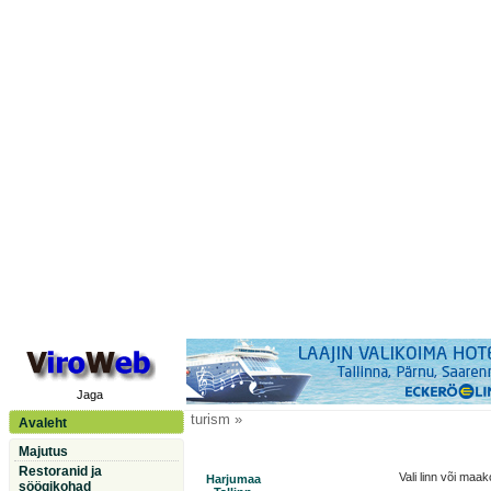
Jaga
turism »
Avaleht
Majutus
Restoranid ja
Vali linn või maa
Harjumaa
söögikohad