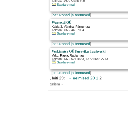
Telefon: +372 50 86 150
Saada e-mail
[
ostukohad ja teenused
]
Wentextil OÜ
Kalda 3
,
Vändra
, Pärnumaa
Telefon: +372 446 7054
Saada e-mail
[
ostukohad ja teenused
]
Veskimetsa OÜ Puraviku Tuuleveski
Valtu
,
Rapla
, Raplamaa
Telefon: +372 527 4653, +372 5645 2773
Saada e-mail
[
ostukohad ja teenused
]
, leiti 29:
« eelmised 20
1
2
turism »