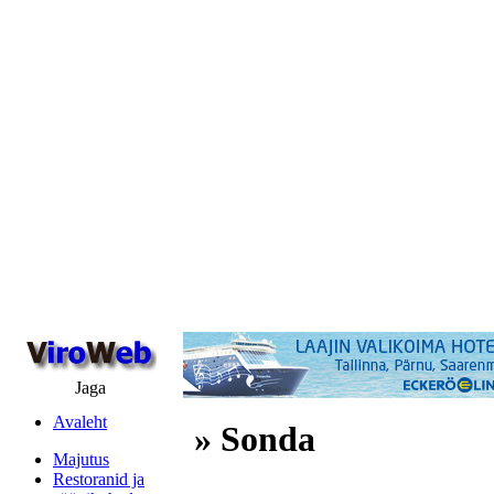
Jaga
Avaleht
» Sonda
Majutus
Restoranid ja