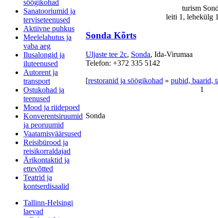
söögikohad
turism Son
Sanatooriumid ja
leiti 1, lehekülg
terviseteenused
Aktiivne puhkus
Sonda Kõrts
Meelelahutus ja
vaba aeg
Uljaste tee 2c
,
Sonda
, Ida-Virumaa
Ilusalongid ja
Telefon: +372 335 5142
iluteenused
Autorent ja
[
restoranid ja söögikohad
»
pubid, baarid, 
transport
1
Ostukohad ja
teenused
Mood ja riidepoed
Sonda
Konverentsiruumid
ja peoruumid
Vaatamisväärsused
Reisibürood ja
reisikorraldajad
Ärikontaktid ja
ettevõtted
Teatrid ja
kontserdisaalid
Tallinn-Helsingi
laevad