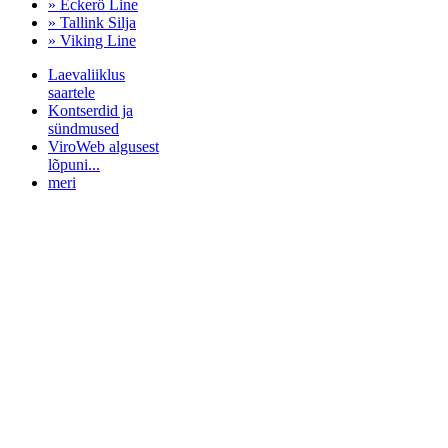
» Eckerö Line
» Tallink Silja
» Viking Line
Laevaliiklus
saartele
Kontserdid ja
sündmused
ViroWeb algusest
lõpuni...
meri
Pärnu majoitus
huoneisto.eu