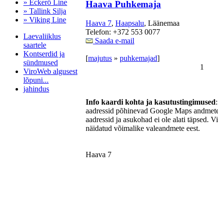
» Eckerö Line
Haava Puhkemaja
» Tallink Silja
» Viking Line
Haava 7
,
Haapsalu
, Läänemaa
Telefon: +372 553 0077
Laevaliiklus
Saada e-mail
saartele
Kontserdid ja
[
majutus
»
puhkemajad
]
sündmused
1
ViroWeb algusest
lõpuni...
jahindus
Info kaardi kohta ja kasutustingimused
aadressid põhinevad Google Maps andmetel
aadressid ja asukohad ei ole alati täpsed. V
Pärnu majoitus
näidatud võimalike valeandmete eest.
huoneisto.eu
Haava 7