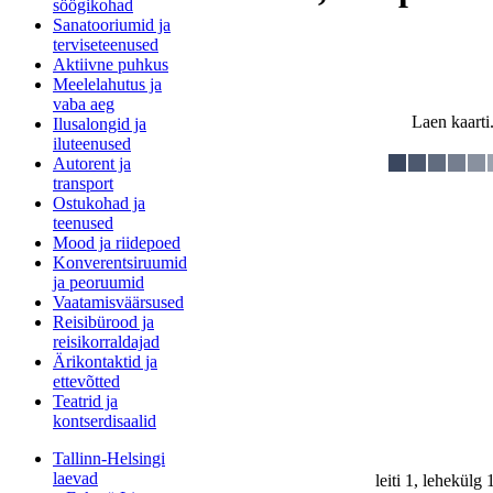
söögikohad
Sanatooriumid ja
terviseteenused
Aktiivne puhkus
Meelelahutus ja
vaba aeg
Laen kaarti.
Ilusalongid ja
iluteenused
Autorent ja
transport
Ostukohad ja
teenused
Mood ja riidepoed
Konverentsiruumid
ja peoruumid
Vaatamisväärsused
Reisibürood ja
reisikorraldajad
Ärikontaktid ja
ettevõtted
Teatrid ja
kontserdisaalid
Tallinn-Helsingi
laevad
leiti 1, lehekülg