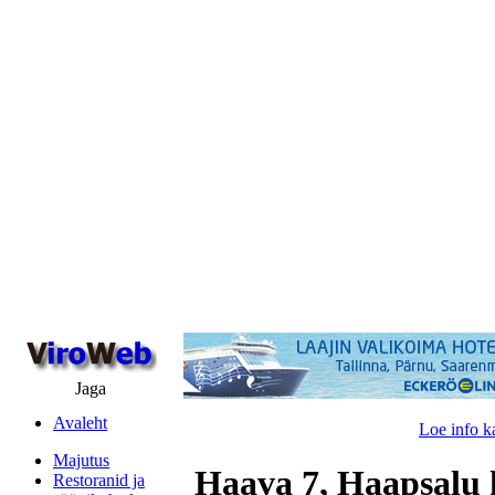
Jaga
Avaleht
Loe info k
Majutus
Haava 7, Haapsalu 
Restoranid ja