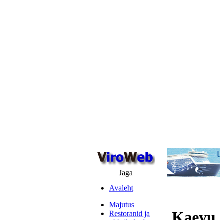
Jaga
Avaleht
Majutus
Kaevu,
Restoranid ja