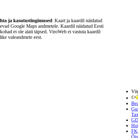
ohta ja kasutustingimused
: Kaart ja kaardil näidatud
nevad Google Maps andmetele. Kaardil näidatud Eesti
ukohad ei ole alati täpsed. ViroWeb ei vastuta kaardil
ike valeandmete eest.
Vii
Be
Gui
Tax
GD
Hot
FK
Õi