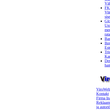
Väl
FK
Vii
sis
Glo
Uni
mee
rata
Bar
Ilu
Est
Tri
Kar
Den
ham
ViroWeb
Kontakt
Firma li
Reklaam
ja autor