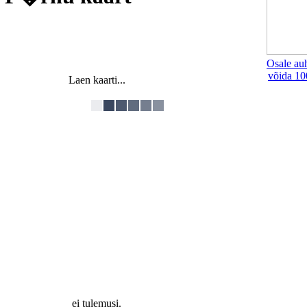
Osale au
võida 10
Laen kaarti...
ei tulemusi.