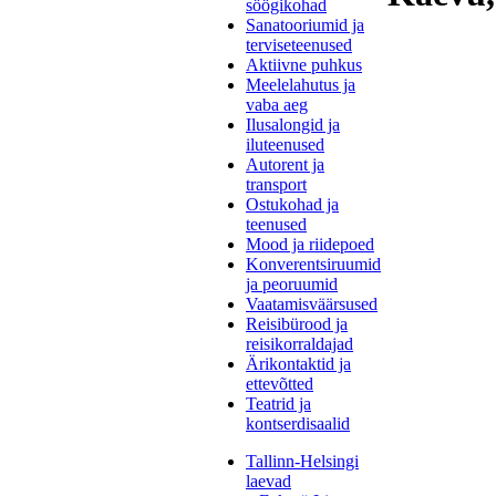
söögikohad
Sanatooriumid ja
terviseteenused
Aktiivne puhkus
Meelelahutus ja
vaba aeg
Ilusalongid ja
iluteenused
Autorent ja
transport
Ostukohad ja
teenused
Mood ja riidepoed
Konverentsiruumid
ja peoruumid
Vaatamisväärsused
Reisibürood ja
reisikorraldajad
Ärikontaktid ja
ettevõtted
Teatrid ja
kontserdisaalid
Tallinn-Helsingi
laevad