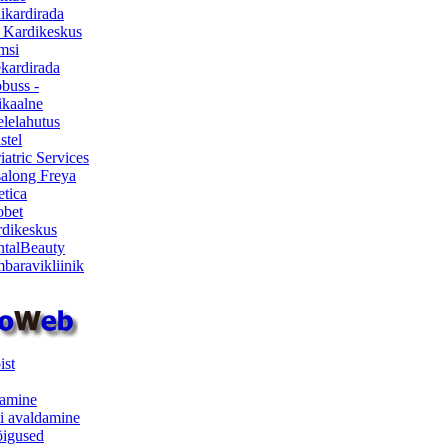
ikardirada
 Kardikeskus
msi
ekardirada
buss -
kaalne
lelahutus
stel
iatric Services
salong Freya
etica
obet
dikeskus
talBeauty
baravikliinik
ist
samine
i avaldamine
iõigused