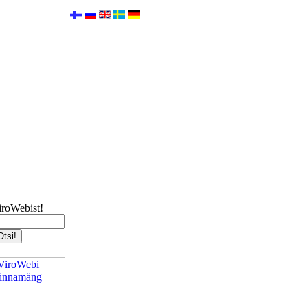
iroWebist!