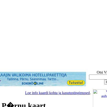
Otsi V
Loe info kaardi kohta ja kasutustingimused
.
 P�rnu kaart