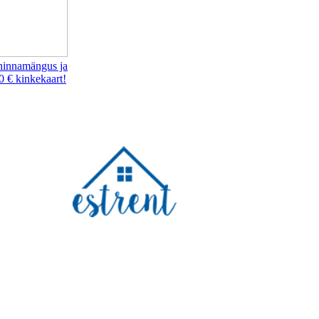
hinnamängus ja
0 € kinkekaart!