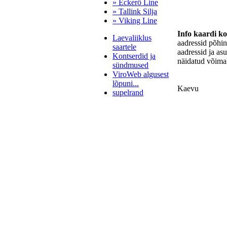
» Eckerö Line
» Tallink Silja
» Viking Line
Info kaardi k
Laevaliiklus
aadressid põhi
saartele
aadressid ja as
Kontserdid ja
näidatud võimal
sündmused
ViroWeb algusest
lõpuni...
Kaevu
supelrand
Pärnu majoitus
huoneisto.eu