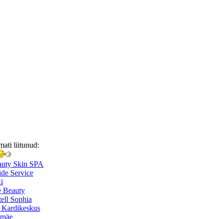
mati liitunud:
auty Skin SPA
de Service
i
 Beauty
ell Sophia
 Kardikeskus
smäe