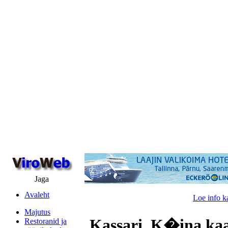
Jaga
Avaleht
Loe info k
Majutus
Kassari, K�ina ka
Restoranid ja