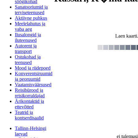
söögikohad
Sanatooriumid ja
terviseteenused
Aktiivne puhkus
Meelelahutus ja
vaba aeg
Ilusalongid ja
Laen kaarti.
iluteenused
Autorent ja
transport
Ostukohad ja
teenused
Mood ja riidepoed
Konverentsiruumid
ja peoruumid
Vaatamisväärsused
Reisibürood ja
reisikorraldajad
Ärikontaktid ja
ettevõtted
Teatrid ja
kontserdisaalid
Tallinn-Helsingi
laevad
ei tulemusi