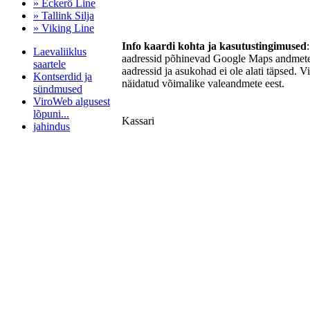
» Eckerö Line
» Tallink Silja
» Viking Line
Info kaardi kohta ja kasutustingimused
Laevaliiklus
aadressid põhinevad Google Maps andmetel
saartele
aadressid ja asukohad ei ole alati täpsed. V
Kontserdid ja
näidatud võimalike valeandmete eest.
sündmused
ViroWeb algusest
lõpuni...
Kassari
jahindus
Pärnu majoitus
huoneisto.eu