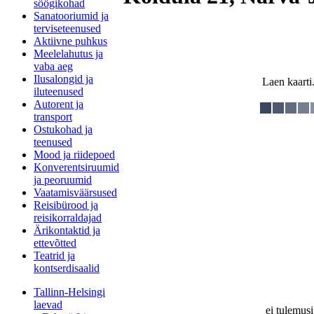
söögikohad
Sanatooriumid ja
terviseteenused
Aktiivne puhkus
Meelelahutus ja
vaba aeg
Ilusalongid ja
Laen kaarti.
iluteenused
Autorent ja
transport
Ostukohad ja
teenused
Mood ja riidepoed
Konverentsiruumid
ja peoruumid
Vaatamisväärsused
Reisibürood ja
reisikorraldajad
Ärikontaktid ja
ettevõtted
Teatrid ja
kontserdisaalid
Tallinn-Helsingi
laevad
ei tulemusi