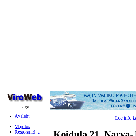
Jaga
Avaleht
Loe info k
Majutus
Koidula 21, Narva
Restoranid ja