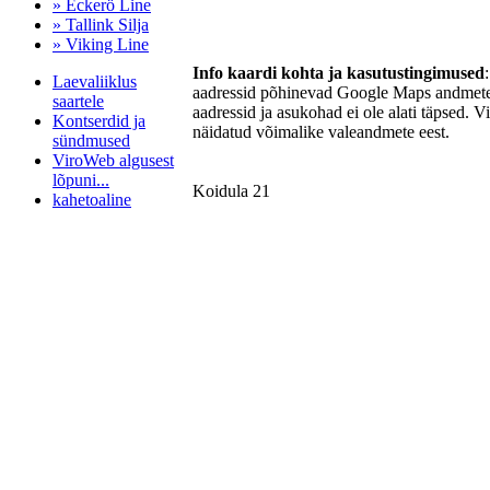
» Eckerö Line
» Tallink Silja
» Viking Line
Info kaardi kohta ja kasutustingimused
Laevaliiklus
aadressid põhinevad Google Maps andmetel
saartele
aadressid ja asukohad ei ole alati täpsed. V
Kontserdid ja
näidatud võimalike valeandmete eest.
sündmused
ViroWeb algusest
lõpuni...
Koidula 21
kahetoaline
Pärnu majoitus
huoneisto.eu