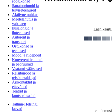
söögikohad
Sanatooriumid ja
terviseteenused
Aktiivne puhkus
Meelelahutus ja
vaba aeg
Ilusalongid ja
Laen kaarti.
iluteenused
Autorent ja
transport
Ostukohad ja
teenused
Mood ja riidepoed
Konverentsiruumid
ja peoruumid
Vaatamisväärsused
Reisibürood ja
reisikorraldajad
Ärikontaktid ja
ettevõtted
Teatrid ja
kontserdisaalid
Tallinn-Helsingi
laevad
ei tulemusi