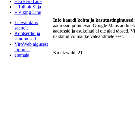
» Eckerö Line
» Tallink Silja
» Viking Line
Info kaardi kohta ja kasutustingimused
Laevaliiklus
aadressid põhinevad Google Maps andmetel
saartele
aadressid ja asukohad ei ole alati täpsed. V
Kontserdid ja
näidatud võimalike valeandmete eest.
sündmused
ViroWeb algusest
lõpuni...
Kreutzwaldi 21
eramaja
Pärnu majoitus
huoneisto.eu