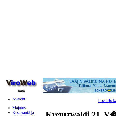
Jaga
Avaleht
Loe info k
Majutus
Kreutzwaldi 21, V
Restoranid ja