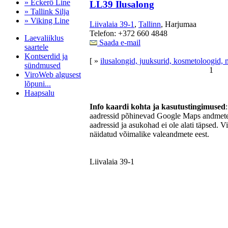
» Eckerö Line
LL39 Ilusalong
» Tallink Silja
» Viking Line
Liivalaia 39-1
,
Tallinn
, Harjumaa
Telefon: +372 660 4848
Laevaliiklus
Saada e-mail
saartele
Kontserdid ja
[ »
ilusalongid, juuksurid, kosmetoloogid, 
sündmused
1
ViroWeb algusest
lõpuni...
Haapsalu
Info kaardi kohta ja kasutustingimused
aadressid põhinevad Google Maps andmetel
aadressid ja asukohad ei ole alati täpsed. V
Pärnu majoitus
näidatud võimalike valeandmete eest.
huoneisto.eu
Liivalaia 39-1