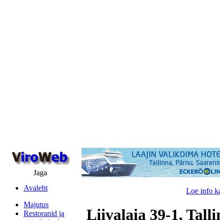
Jaga
Avaleht
Loe info k
Majutus
Liivalaia 39-1, Tall
Restoranid ja