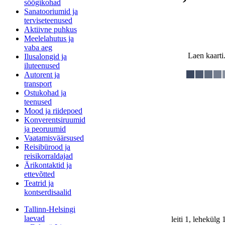
söögikohad
Sanatooriumid ja
terviseteenused
Aktiivne puhkus
Meelelahutus ja
vaba aeg
Laen kaarti.
Ilusalongid ja
iluteenused
Autorent ja
transport
Ostukohad ja
teenused
Mood ja riidepoed
Konverentsiruumid
ja peoruumid
Vaatamisväärsused
Reisibürood ja
reisikorraldajad
Ärikontaktid ja
ettevõtted
Teatrid ja
kontserdisaalid
Tallinn-Helsingi
laevad
leiti 1, lehekülg