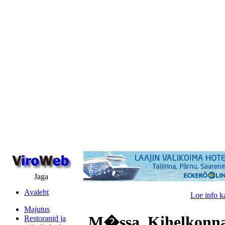
Jaga
Avaleht
Loe info k
Majutus
M�ssa, Kihelkonna
Restoranid ja