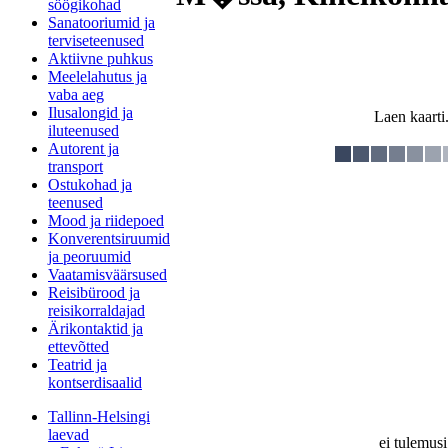
söögikohad
Sanatooriumid ja
terviseteenused
Aktiivne puhkus
Meelelahutus ja
vaba aeg
Ilusalongid ja
Laen kaarti.
iluteenused
Autorent ja
transport
Ostukohad ja
teenused
Mood ja riidepoed
Konverentsiruumid
ja peoruumid
Vaatamisväärsused
Reisibürood ja
reisikorraldajad
Ärikontaktid ja
ettevõtted
Teatrid ja
kontserdisaalid
Tallinn-Helsingi
laevad
ei tulemusi