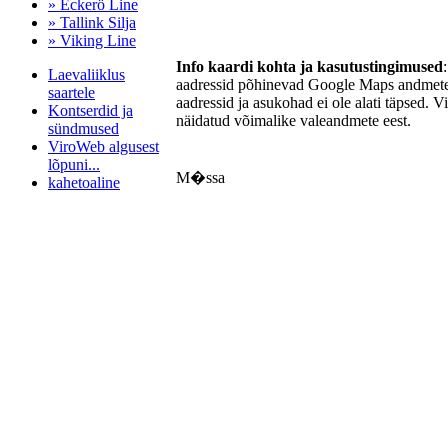
» Eckerö Line
» Tallink Silja
» Viking Line
Info kaardi kohta ja kasutustingimused
Laevaliiklus
aadressid põhinevad Google Maps andmetel
saartele
aadressid ja asukohad ei ole alati täpsed. V
Kontserdid ja
näidatud võimalike valeandmete eest.
sündmused
ViroWeb algusest
lõpuni...
M�ssa
kahetoaline
Pärnu majoitus
huoneisto.eu