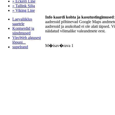
» Eckerö Line
» Tallink Silja
» Viking Line
Info kaardi kohta ja kasutustingimused
Laevaliiklus
aadressid põhinevad Google Maps andmetel
saartele
aadressid ja asukohad ei ole alati täpsed. V
Kontserdid ja
näidatud võimalike valeandmete eest.
sündmused
ViroWeb algusest
lõpuni...
M�isav�rava 1
supelrand
Pärnu majoitus
huoneisto.eu