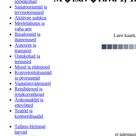
söögikohad
Sanatooriumid ja
terviseteenused
Aktiivne puhkus
Meelelahutus ja
vaba aeg
Ilusalongid ja
Laen kaarti.
iluteenused
Autorent ja
transport
Ostukohad ja
teenused
Mood ja riidepoed
Konverentsiruumid
ja peoruumid
Vaatamisväärsused
Reisibürood ja
reisikorraldajad
Ärikontaktid ja
ettevõtted
Teatrid ja
kontserdisaalid
Tallinn-Helsingi
laevad
ei tulemusi