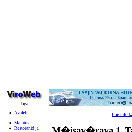
Jaga
Avaleht
Loe info k
Majutus
M�isav�rava 1, Ta
Restoranid ja