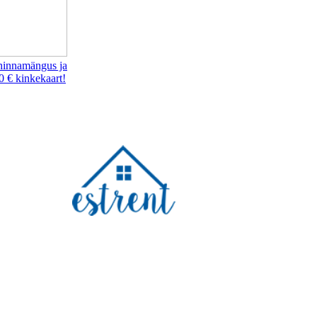
hinnamängus ja
0 € kinkekaart!