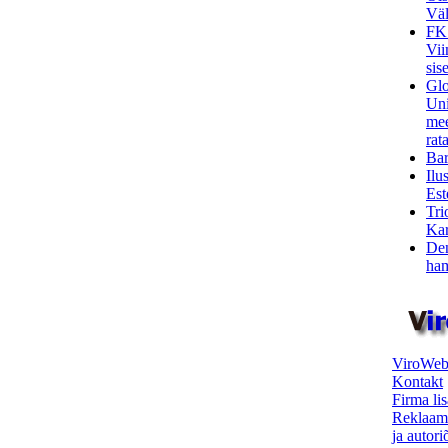
Väl
FK
Vii
sis
Glo
Uni
mee
rata
Bar
Ilu
Est
Tri
Kar
Den
ham
ViroWeb
Kontakt
Firma li
Reklaam
ja autor