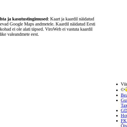
ohta ja kasutustingimused
: Kaart ja kaardil näidatud
nevad Google Maps andmetele. Kaardil näidatud Eesti
ukohad ei ole alati täpsed. ViroWeb ei vastuta kaardil
ike valeandmete eest.
Vii
Be
Gui
Tax
GD
Hot
FK
Õi