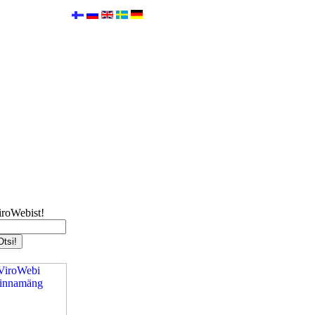
iroWebist!