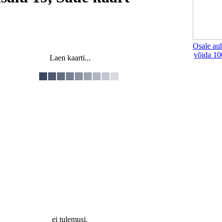
Osale au
võida 10
Laen kaarti...
ei tulemusi.