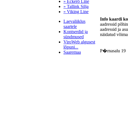
» Eckerö Line
» Tallink Silja
» Viking Line
Info kaardi k
Laevaliiklus
aadressid põhi
saartele
aadressid ja as
Kontserdid ja
näidatud võimal
sündmused
ViroWeb algusest
lõpuni...
P�rnasalu 19
Saaremaa
Pärnu majoitus
huoneisto.eu