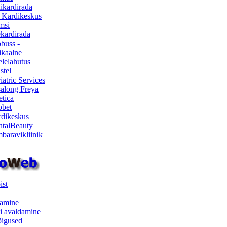
ikardirada
 Kardikeskus
msi
ekardirada
buss -
kaalne
lelahutus
stel
iatric Services
salong Freya
etica
obet
dikeskus
talBeauty
baravikliinik
ist
samine
i avaldamine
iõigused