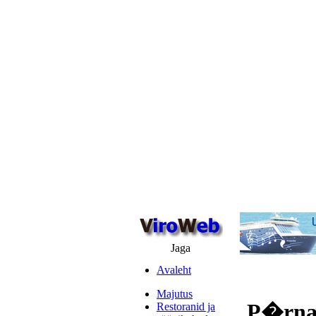
Jaga
Avaleht
Majutus
P�rnas
Restoranid ja