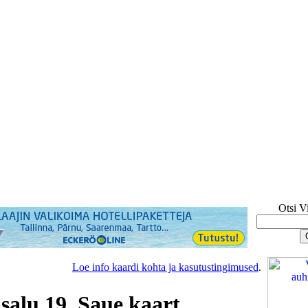
Otsi V
Loe info kaardi kohta ja kasutustingimused
.
alu 19, Saue kaart