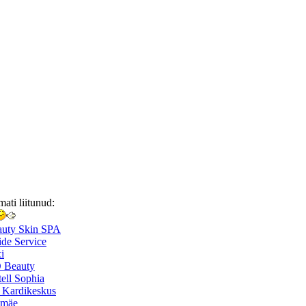
mati liitunud:
auty Skin SPA
de Service
i
 Beauty
ell Sophia
 Kardikeskus
smäe