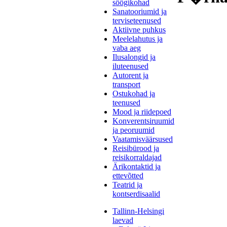
söögikohad
Sanatooriumid ja
terviseteenused
Aktiivne puhkus
Meelelahutus ja
vaba aeg
Ilusalongid ja
iluteenused
Autorent ja
transport
Ostukohad ja
teenused
Mood ja riidepoed
Konverentsiruumid
ja peoruumid
Vaatamisväärsused
Reisibürood ja
reisikorraldajad
Ärikontaktid ja
ettevõtted
Teatrid ja
kontserdisaalid
Tallinn-Helsingi
laevad