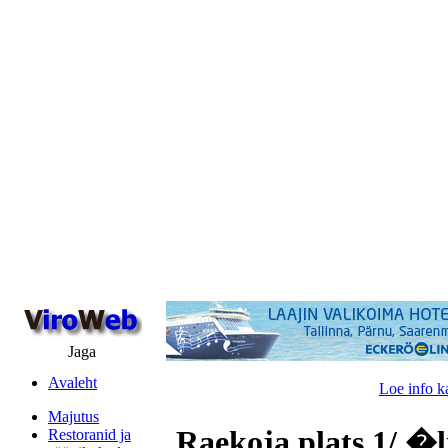
Jaga
Avaleht
Loe info k
Majutus
Raekoja plats 1/ �l
Restoranid ja