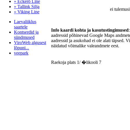
» Eckerö Line
» Tallink Silja
ei tulemusi
» Viking Line
Laevaliiklus
saartele
Info kaardi kohta ja kasutustingimused
Kontserdid ja
aadressid põhinevad Google Maps andmetel
sündmused
aadressid ja asukohad ei ole alati täpsed. V
ViroWeb algusest
näidatud võimalike valeandmete eest.
lõpuni...
veepark
Raekoja plats 1/ �likooli 7
Pärnu majoitus
huoneisto.eu