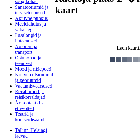
söögikohad
Sanatooriumid ja
kaart
terviseteenused
Aktiivne puhkus
Meelelahutus ja
vaba aeg
Ilusalongid ja
iluteenused
Autorent ja
Laen kaarti.
transport
Ostukohad ja
teenused
Mood ja riidepoed
Konverentsiruumid
ja peoruumid
Vaatamisväärsused
Reisibürood ja
reisikorraldajad
Ärikontaktid ja
ettevõtted
Teatrid ja
kontserdisaalid
Tallinn-Helsingi
laevad