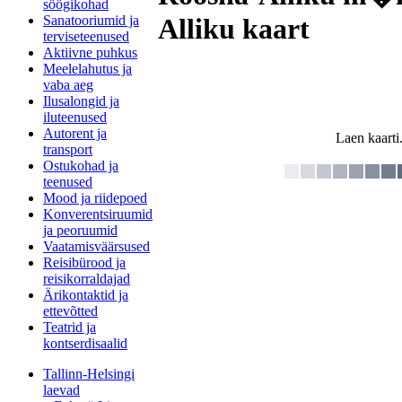
söögikohad
Sanatooriumid ja
Alliku kaart
terviseteenused
Aktiivne puhkus
Meelelahutus ja
vaba aeg
Ilusalongid ja
iluteenused
Autorent ja
Laen kaarti.
transport
Ostukohad ja
teenused
Mood ja riidepoed
Konverentsiruumid
ja peoruumid
Vaatamisväärsused
Reisibürood ja
reisikorraldajad
Ärikontaktid ja
ettevõtted
Teatrid ja
kontserdisaalid
Tallinn-Helsingi
laevad