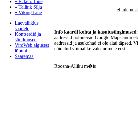
» Eckerö Line
» Tallink Silja
ei tulemusi
» Viking Line
Laevaliiklus
saartele
Info kaardi kohta ja kasutustingimused
Kontserdid ja
aadressid põhinevad Google Maps andmetel
sündmused
aadressid ja asukohad ei ole alati täpsed. V
ViroWeb algusest
näidatud võimalike valeandmete eest.
lõpuni...
Saaremaa
Roosna-Alliku m�is
Pärnu majoitus
huoneisto.eu