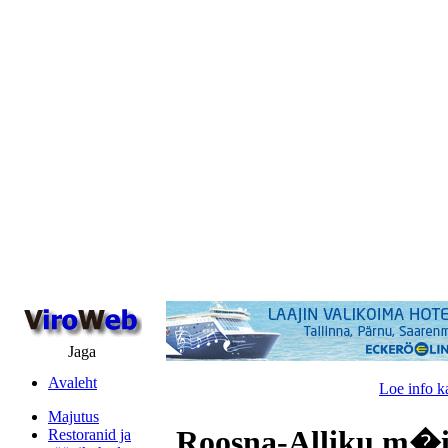
Jaga
Avaleht
Loe info k
Majutus
Roosna-Alliku m�i
Restoranid ja