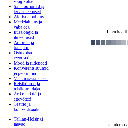
söögikohad
Sanatooriumid ja
terviseteenused
Aktiivne puhkus
Meelelahutus ja
vaba aeg
Laen kaarti.
Ilusalongid ja
iluteenused
Autorent ja
transport
Ostukohad ja
teenused
Mood ja riidepoed
Konverentsiruumid
ja peoruumid
Vaatamisväärsused
Reisibürood ja
reisikorraldajad
Ärikontaktid ja
ettevõtted
Teatrid ja
kontserdisaalid
Tallinn-Helsingi
laevad
ei tulemusi