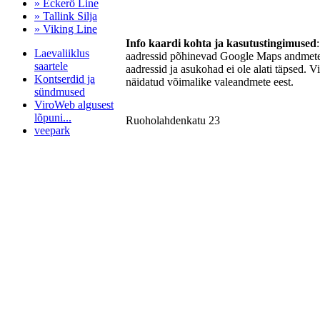
» Eckerö Line
» Tallink Silja
» Viking Line
Info kaardi kohta ja kasutustingimused
Laevaliiklus
aadressid põhinevad Google Maps andmetel
saartele
aadressid ja asukohad ei ole alati täpsed. V
Kontserdid ja
näidatud võimalike valeandmete eest.
sündmused
ViroWeb algusest
lõpuni...
Ruoholahdenkatu 23
veepark
Pärnu majoitus
huoneisto.eu