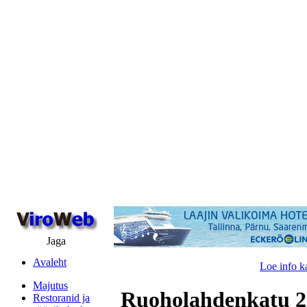
Jaga
Avaleht
Loe info k
Majutus
Ruoholahdenkatu 2
Restoranid ja