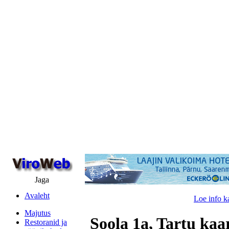
Jaga
Avaleht
Loe info k
Majutus
Soola 1a, Tartu kaa
Restoranid ja