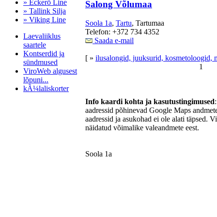
» Eckerö Line
Salong Võlumaa
» Tallink Silja
» Viking Line
Soola 1a
,
Tartu
, Tartumaa
Telefon: +372 734 4352
Laevaliiklus
Saada e-mail
saartele
Kontserdid ja
[ »
ilusalongid, juuksurid, kosmetoloogid, 
sündmused
1
ViroWeb algusest
lõpuni...
kÃ¼laliskorter
Info kaardi kohta ja kasutustingimused
aadressid põhinevad Google Maps andmetel
aadressid ja asukohad ei ole alati täpsed. V
Pärnu majoitus
näidatud võimalike valeandmete eest.
huoneisto.eu
Soola 1a