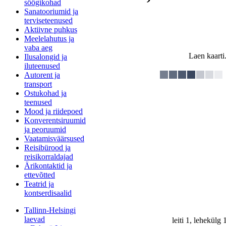
söögikohad
Sanatooriumid ja
terviseteenused
Aktiivne puhkus
Meelelahutus ja
vaba aeg
Laen kaarti.
Ilusalongid ja
iluteenused
Autorent ja
transport
Ostukohad ja
teenused
Mood ja riidepoed
Konverentsiruumid
ja peoruumid
Vaatamisväärsused
Reisibürood ja
reisikorraldajad
Ärikontaktid ja
ettevõtted
Teatrid ja
kontserdisaalid
Tallinn-Helsingi
laevad
leiti 1, lehekülg