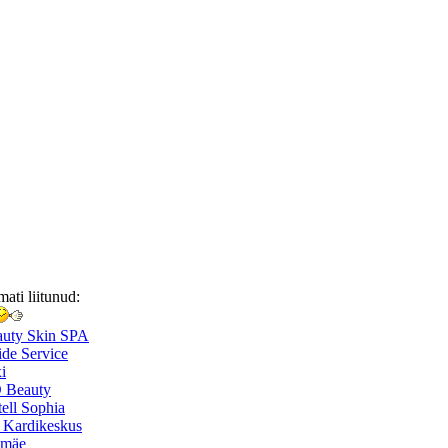
mati liitunud:
auty Skin SPA
de Service
i
 Beauty
ell Sophia
 Kardikeskus
smäe