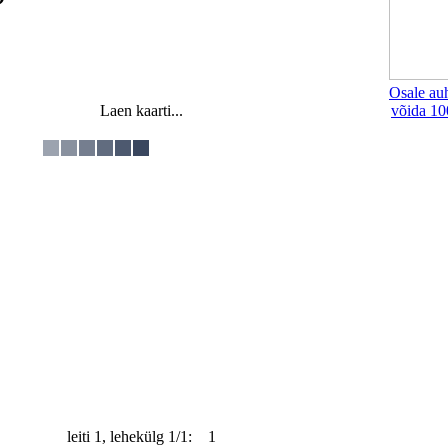
Osale au
Laen kaarti...
võida 10
leiti 1, lehekülg 1/1: 1