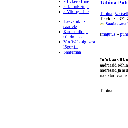
» Eckerö Line
Tabina Pu
» Tallink Silja
» Viking Line
Tabina
,
Vastsel
Telefon: +372 
Laevaliiklus
Saada e-mai
saartele
Kontserdid ja
[
majutus
»
puh
sündmused
ViroWeb algusest
lõpuni...
Saaremaa
Info kaardi k
aadressid põhi
aadressid ja as
Pärnu majoitus
näidatud võimal
huoneisto.eu
Tabina