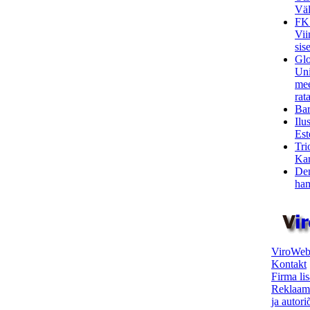
Väl
FK
Vii
sis
Glo
Uni
mee
rata
Bar
Ilu
Est
Tri
Kar
Den
ham
ViroWeb
Kontakt
Firma li
Reklaam
ja autor