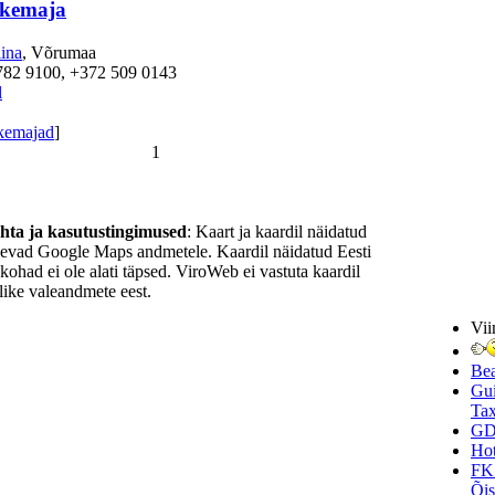
hkemaja
iina
, Võrumaa
782 9100, +372 509 0143
l
kemajad
]
1
ohta ja kasutustingimused
: Kaart ja kaardil näidatud
nevad Google Maps andmetele. Kaardil näidatud Eesti
ukohad ei ole alati täpsed. ViroWeb ei vastuta kaardil
ike valeandmete eest.
Vii
Be
Gui
Tax
GD
Hot
FK
Õi