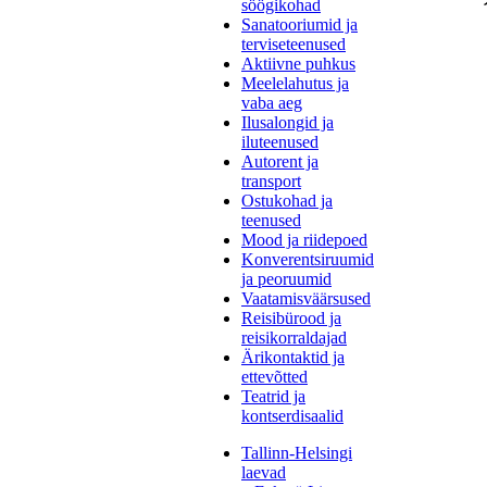
söögikohad
Sanatooriumid ja
terviseteenused
Aktiivne puhkus
Meelelahutus ja
vaba aeg
Ilusalongid ja
iluteenused
Autorent ja
transport
Ostukohad ja
teenused
Mood ja riidepoed
Konverentsiruumid
ja peoruumid
Vaatamisväärsused
Reisibürood ja
reisikorraldajad
Ärikontaktid ja
ettevõtted
Teatrid ja
kontserdisaalid
Tallinn-Helsingi
laevad