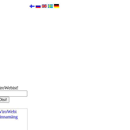
iroWebist!