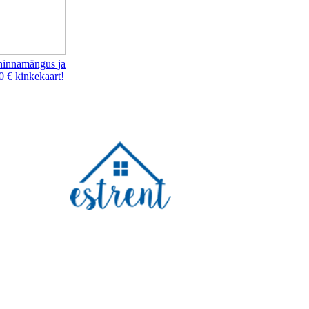
hinnamängus ja
0 € kinkekaart!