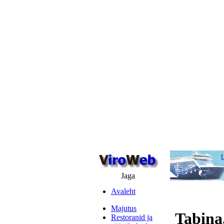
Jaga
Avaleht
Majutus
Tabina,
Restoranid ja