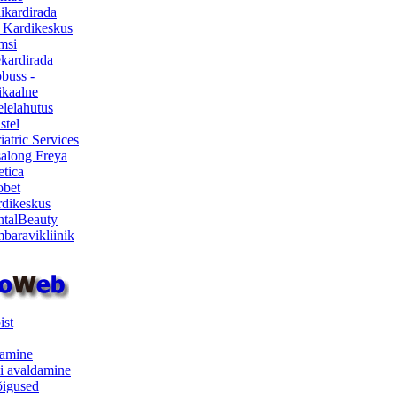
ikardirada
 Kardikeskus
msi
ekardirada
buss -
kaalne
lelahutus
stel
iatric Services
salong Freya
etica
obet
dikeskus
talBeauty
baravikliinik
ist
samine
i avaldamine
iõigused