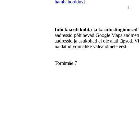
hambahooldus
]
1
Info kaardi kohta ja kasutustingimused
aadressid põhinevad Google Maps andmetel
aadressid ja asukohad ei ole alati täpsed. V
näidatud võimalike valeandmete eest.
Tornimäe 7