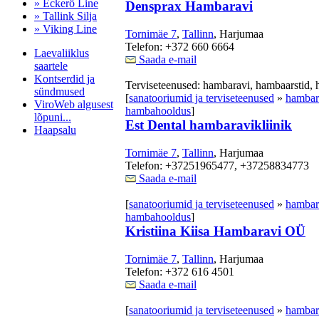
» Eckerö Line
Densprax Hambaravi
» Tallink Silja
» Viking Line
Tornimäe 7
,
Tallinn
, Harjumaa
Telefon: +372 660 6664
Laevaliiklus
Saada e-mail
saartele
Kontserdid ja
Terviseteenused: hambaravi, hambaarstid,
sündmused
[
sanatooriumid ja terviseteenused
»
hambara
ViroWeb algusest
hambahooldus
]
lõpuni...
Est Dental hambaravikliinik
Haapsalu
Tornimäe 7
,
Tallinn
, Harjumaa
Telefon: +37251965477, +37258834773
Saada e-mail
Pärnu majoitus
huoneisto.eu
[
sanatooriumid ja terviseteenused
»
hambara
hambahooldus
]
Kristiina Kiisa Hambaravi OÜ
Tornimäe 7
,
Tallinn
, Harjumaa
Telefon: +372 616 4501
Saada e-mail
[
sanatooriumid ja terviseteenused
»
hambara