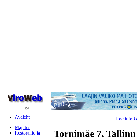
Jaga
Avaleht
Loe info k
Majutus
Tornimäe 7, Tallinn
Restoranid ja