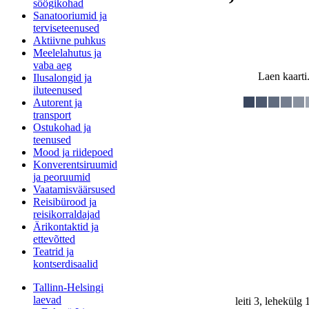
söögikohad
Sanatooriumid ja
terviseteenused
Aktiivne puhkus
Meelelahutus ja
vaba aeg
Laen kaarti.
Ilusalongid ja
iluteenused
Autorent ja
transport
Ostukohad ja
teenused
Mood ja riidepoed
Konverentsiruumid
ja peoruumid
Vaatamisväärsused
Reisibürood ja
reisikorraldajad
Ärikontaktid ja
ettevõtted
Teatrid ja
kontserdisaalid
Tallinn-Helsingi
laevad
leiti 3, lehekülg