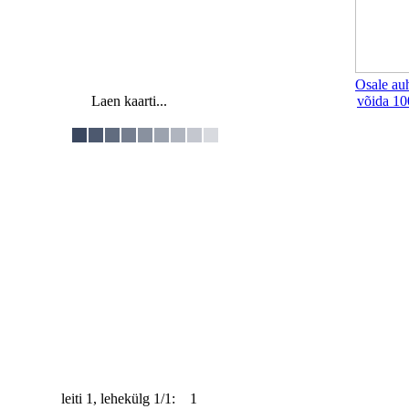
Osale au
Laen kaarti...
võida 10
leiti 1, lehekülg 1/1: 1