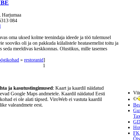
IBE
, Harjumaa
6313 084
l
avas oma uksed kolme teenindaja ideede ja töö tulemusel
e sooviks oli ja on pakkuda külalistele heatasemelist toitu ja
es seda meeldivas keskkonnas. Olustikus, mille tasemes
söögikohad
»
restoranid
]
1
ohta ja kasutustingimused
: Kaart ja kaardil näidatud
Vii
nevad Google Maps andmetele. Kaardil näidatud Eesti
ukohad ei ole alati täpsed. ViroWeb ei vastuta kaardil
ike valeandmete eest.
Be
Gui
Tax
GD
Hot
FK
Õi