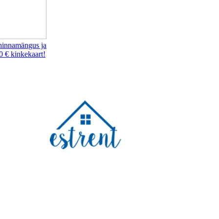
hinnamängus ja
0 € kinkekaart!