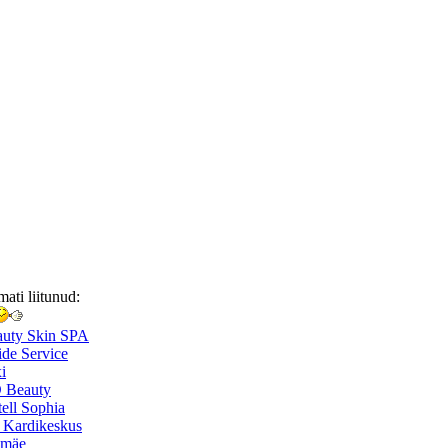
mati liitunud:
auty Skin SPA
de Service
i
 Beauty
ell Sophia
 Kardikeskus
smäe