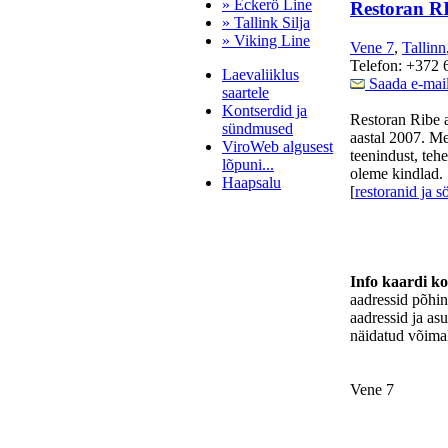
» Eckerö Line
Restoran R
» Tallink Silja
» Viking Line
Vene 7
,
Tallinn
Telefon: +372 
Laevaliiklus
Saada e-mai
saartele
Kontserdid ja
Restoran Ribe 
sündmused
aastal 2007. Mei
ViroWeb algusest
teenindust, teh
lõpuni...
oleme kindlad.
Haapsalu
[
restoranid ja 
Pärnu majoitus
huoneisto.eu
Info kaardi k
aadressid põhi
aadressid ja as
näidatud võimal
Vene 7