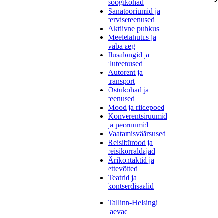
söögikohad
Sanatooriumid ja
terviseteenused
Aktiivne puhkus
Meelelahutus ja
vaba aeg
Ilusalongid ja
iluteenused
Autorent ja
transport
Ostukohad ja
teenused
Mood ja riidepoed
Konverentsiruumid
ja peoruumid
Vaatamisväärsused
Reisibürood ja
reisikorraldajad
Ärikontaktid ja
ettevõtted
Teatrid ja
kontserdisaalid
Tallinn-Helsingi
laevad