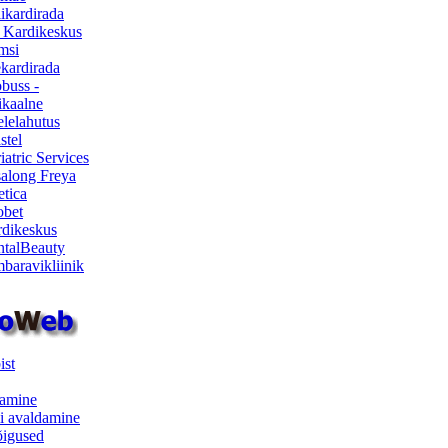
ikardirada
 Kardikeskus
msi
ekardirada
buss -
kaalne
lelahutus
stel
iatric Services
salong Freya
etica
obet
dikeskus
talBeauty
baravikliinik
ist
samine
i avaldamine
iõigused