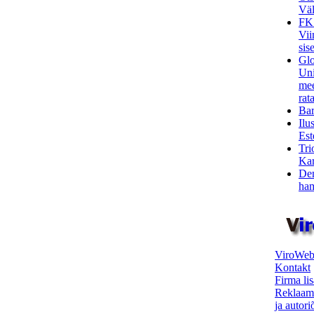
Väl
FK
Vii
sis
Glo
Uni
mee
rata
Bar
Ilu
Est
Tri
Kar
Den
ham
ViroWeb
Kontakt
Firma li
Reklaam
ja autor