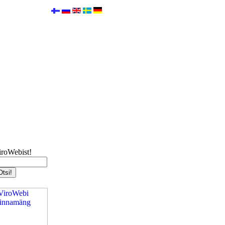
iroWebist!