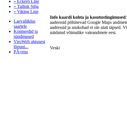
» Eckerö Line
» Tallink Silja
» Viking Line
Info kaardi kohta ja kasutustingimused
Laevaliiklus
aadressid põhinevad Google Maps andmetel
saartele
aadressid ja asukohad ei ole alati täpsed. V
Kontserdid ja
näidatud võimalike valeandmete eest.
sündmused
ViroWeb algusest
lõpuni...
Veski
PÃ¤rnu
Pärnu majoitus
huoneisto.eu