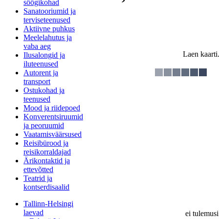
söögikohad
Sanatooriumid ja
terviseteenused
Aktiivne puhkus
Meelelahutus ja
vaba aeg
Laen kaarti.
Ilusalongid ja
iluteenused
Autorent ja
transport
Ostukohad ja
teenused
Mood ja riidepoed
Konverentsiruumid
ja peoruumid
Vaatamisväärsused
Reisibürood ja
reisikorraldajad
Ärikontaktid ja
ettevõtted
Teatrid ja
kontserdisaalid
Tallinn-Helsingi
laevad
ei tulemusi