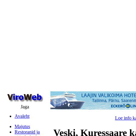
Jaga
Avaleht
Loe info k
Majutus
Veski, Kuressaare k
Restoranid ja