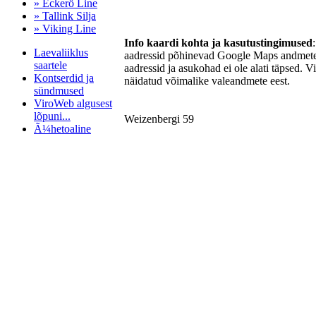
» Eckerö Line
» Tallink Silja
» Viking Line
Info kaardi kohta ja kasutustingimused
Laevaliiklus
aadressid põhinevad Google Maps andmetel
saartele
aadressid ja asukohad ei ole alati täpsed. V
Kontserdid ja
näidatud võimalike valeandmete eest.
sündmused
ViroWeb algusest
lõpuni...
Weizenbergi 59
Ã¼hetoaline
Pärnu majoitus
huoneisto.eu