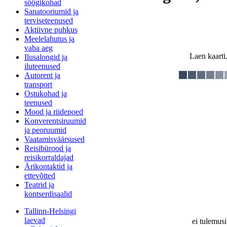
söögikohad
Sanatooriumid ja
terviseteenused
Aktiivne puhkus
Meelelahutus ja
vaba aeg
Laen kaarti.
Ilusalongid ja
iluteenused
Autorent ja
transport
Ostukohad ja
teenused
Mood ja riidepoed
Konverentsiruumid
ja peoruumid
Vaatamisväärsused
Reisibürood ja
reisikorraldajad
Ärikontaktid ja
ettevõtted
Teatrid ja
kontserdisaalid
Tallinn-Helsingi
laevad
ei tulemusi