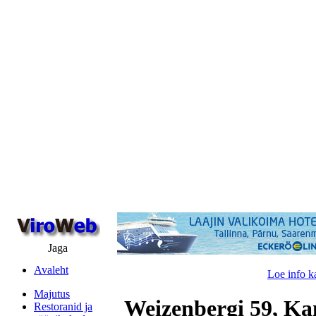
Jaga
Avaleht
Loe info k
Majutus
Weizenbergi 59, Ka
Restoranid ja