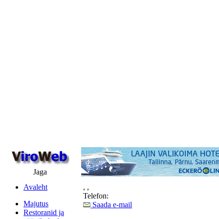
Jaga
Avaleht
,
,
Telefon:
Majutus
Saada e-mail
Restoranid ja