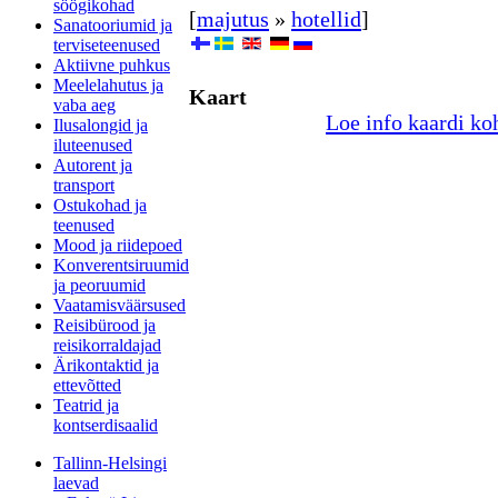
söögikohad
[
majutus
»
hotellid
]
Sanatooriumid ja
terviseteenused
Aktiivne puhkus
Meelelahutus ja
Kaart
vaba aeg
Loe info kaardi ko
Ilusalongid ja
iluteenused
Autorent ja
transport
Ostukohad ja
teenused
Mood ja riidepoed
Konverentsiruumid
ja peoruumid
Vaatamisväärsused
Reisibürood ja
reisikorraldajad
Ärikontaktid ja
ettevõtted
Teatrid ja
kontserdisaalid
Tallinn-Helsingi
laevad