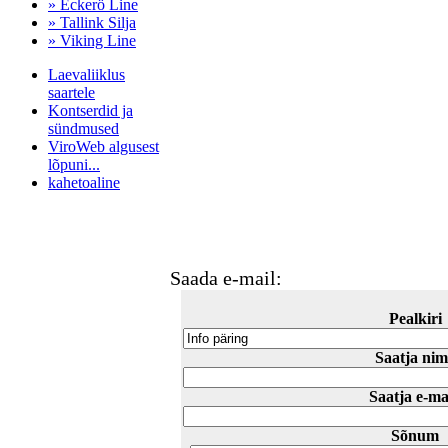
» Eckerö Line
» Tallink Silja
» Viking Line
Laevaliiklus
saartele
Kontserdid ja
sündmused
ViroWeb algusest
lõpuni...
kahetoaline
Pärnu majoitus
huoneisto.eu
Saada e-mail:
Pealkiri
Saatja nim
Saatja e-ma
Sõnum