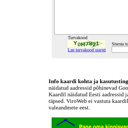
Turvakood
Sisesta 
Lae turvakood uuesti
Info kaardi kohta ja kasutusti
näidatud aadressid põhinevad Go
Kaardil näidatud Eesti aadressid j
täpsed. ViroWeb ei vastuta kaardi
valeandmete eest.