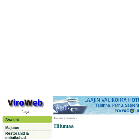
Jaga
Hiiumaa
turism »
Avaleht
Hiiumaa
Majutus
Restoranid ja
söögikohad