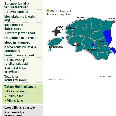
Sanatooriumid ja
terviseteenused
ilm Hiiumaal
Aktiivne puhkus
Hiiumaa - Dagö kaart
Meelelahutus ja vaba
aeg
Ilusalongid ja
iluteenused
Autorent ja transport
Ostukohad ja teenused
Mood ja riidepoed
Konverentsiruumid ja
peoruumid
Vaatamisväärsused
Reisibürood ja
reisikorraldajad
Ärikontaktid ja
ettevõtted
ei tulemusi.
Teatrid ja
Hiiumaa
turism »
kontserdisaalid
Tallinn-Helsingi laevad
» Eckerö Line
» Tallink Silja
» Viking Line
Laevaliiklus saartele
Kontserdid ja