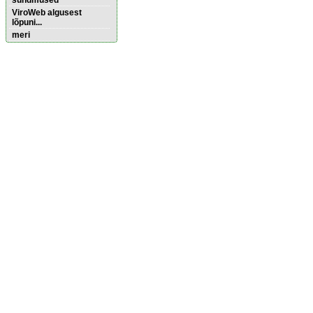
sündmused
ViroWeb algusest
lõpuni...
meri
Pärnu majoitus
huoneisto.eu