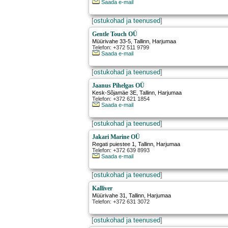
Saada e-mail
[
ostukohad ja teenused
]
Gentle Touch OÜ
Müürivahe 33-5
,
Tallinn
, Harjumaa
Telefon: +372 511 9799
Saada e-mail
[
ostukohad ja teenused
]
Jaanus Pihelgas OÜ
Kesk-Sõjamäe 3E
,
Tallinn
, Harjumaa
Telefon: +372 621 1854
Saada e-mail
[
ostukohad ja teenused
]
Jakari Marine OÜ
Regati puiestee 1
,
Tallinn
, Harjumaa
Telefon: +372 639 8993
Saada e-mail
[
ostukohad ja teenused
]
Kalliver
Müürivahe 31
,
Tallinn
, Harjumaa
Telefon: +372 631 3072
[
ostukohad ja teenused
]