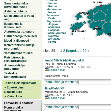
-
Tallinn
Sanatooriumid ja
Hiiumaa
-
Kärdla
terviseteenused
Ida-Virumaa
Aktiivne puhkus
-
Narva
Järvamaa
Meelelahutus ja vaba
-
Paide
aeg
Jõgevamaa
Ilusalongid ja
-
Jõgeva
iluteenused
Läänemaa
-
Haapsalu
Autorent ja transport
Lääne-Virumaa
Ostukohad ja teenused
-
Rakvere
Pärnumaa
Mood ja riidepoed
-
Pärnu
Konverentsiruumid ja
peoruumid
, leiti 29: 1
2
järgmised 20 »
Vaatamisväärsused
Reisibürood ja
Anneli Viik Käsitöökompvekid
reisikorraldajad
Pikk 30
,
Tallinn
, Harjumaa
Ärikontaktid ja
Telefon: +372 644 4530, +372 501 4740
ettevõtted
Saada e-mail
Teatrid ja
Valmistamine, müük
kontserdisaalid
[
ostukohad ja teenused
]
Tallinn-Helsingi laevad
» Eckerö Line
BoatWorld OÜ
» Tallink Silja
Miiduranna tee 46
,
Viimsi
, Harjumaa
Telefon: +372 605 44 77
» Viking Line
Saada e-mail
Laevaliiklus saartele
[
ostukohad ja teenused
]
Kontserdid ja