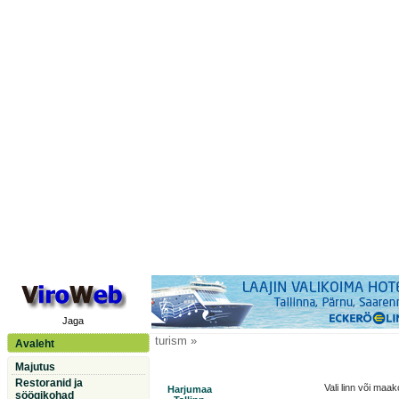
Jaga
turism »
Avaleht
Majutus
Restoranid ja
Vali linn või maa
Harjumaa
söögikohad