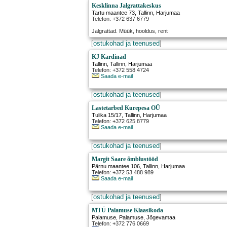
Kesklinna Jalgrattakeskus
Tartu maantee 73
,
Tallinn
, Harjumaa
Telefon: +372 637 6779
Jalgrattad. Müük, hooldus, rent
[
ostukohad ja teenused
]
KJ Kardinad
Tallinn
,
Tallinn
, Harjumaa
Telefon: +372 558 4724
Saada e-mail
[
ostukohad ja teenused
]
Lastetarbed Kurepesa OÜ
Tulika 15/17
,
Tallinn
, Harjumaa
Telefon: +372 625 8779
Saada e-mail
[
ostukohad ja teenused
]
Margit Saare õmblustööd
Pärnu maantee 106
,
Tallinn
, Harjumaa
Telefon: +372 53 488 989
Saada e-mail
[
ostukohad ja teenused
]
MTÜ Palamuse Klaasikoda
Palamuse
,
Palamuse
, Jõgevamaa
Telefon: +372 776 0669