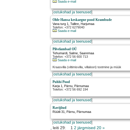
Saada e-mail
[
ostukohad ja teenused
]
Olde Hansa keskaegne pood Krambude
Vana turg 1
,
Tallinn
, Harjumaa
Telefon: +372 6279040
Saada e-mail
[
ostukohad ja teenused
]
Pilvelambad OÜ
Tehumardi
,
Salme
, Saaremaa
Telefon: +372 56 600 713
Saada e-mail
Kraasvilla (viltimisvilla, villaloori) tootmine ja müük
[
ostukohad ja teenused
]
Puhhi Pood
Karja 1
,
Pärnu
, Pärnumaa
Telefon: +372 56 692 194
[
ostukohad ja teenused
]
Ravijõud
Rüütli 31
,
Pärnu
, Pärnumaa
[
ostukohad ja teenused
]
, leiti 29: 1
2
järgmised 20 »