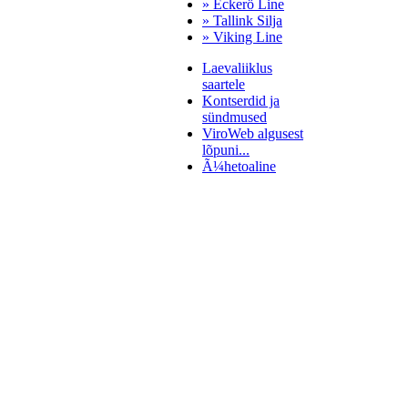
» Eckerö Line
» Tallink Silja
» Viking Line
Laevaliiklus
saartele
Kontserdid ja
sündmused
ViroWeb algusest
lõpuni...
Ã¼hetoaline
Pärnu majoitus
huoneisto.eu