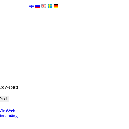
iroWebist!