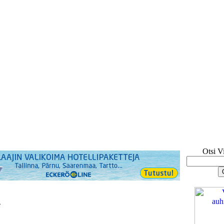
Otsi V
u