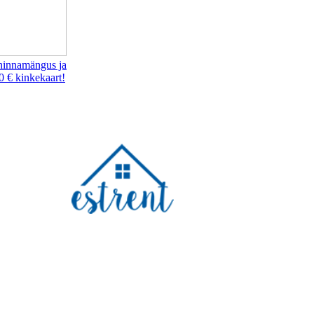
hinnamängus ja
0 € kinkekaart!