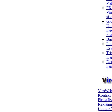
Väl
FK
Vii
sis
Glo
Uni
mee
rata
Bar
Ilu
Est
Tri
Kar
Den
ham
ViroWeb
Kontakt
Firma li
Reklaam
ja autor