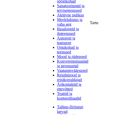
söögikohad
Sanatooriumid ja
terviseteenused
Aktiivne puhkus
Meelelahutus ja
Tartu
vaba aeg
Ilusalongid ja
iluteenused
Autorent ja
transport
Ostukohad ja
teenused
Mood ja riidepoed
Konverentsiruumid
ja peoruumid
Vaatamisväärsused
Reisibürood ja
reisikorraldajad
Ärikontaktid ja
ettevõtted
Teatrid ja
kontserdisaalid
Tallinn-Helsingi
laevad