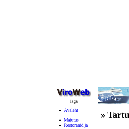
Jaga
Avaleht
» Tart
Majutus
Restoranid ja