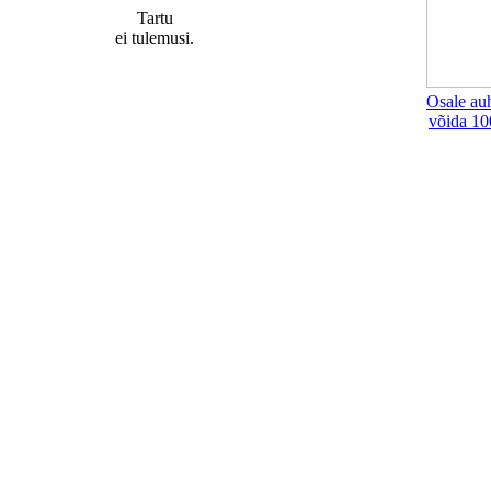
Tartu
ei tulemusi.
Osale au
võida 10