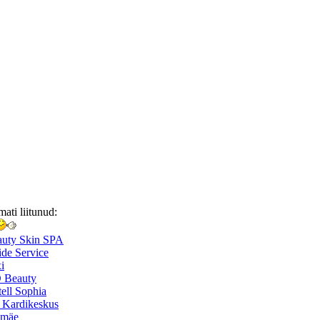
mati liitunud:
auty Skin SPA
de Service
i
 Beauty
ell Sophia
 Kardikeskus
smäe