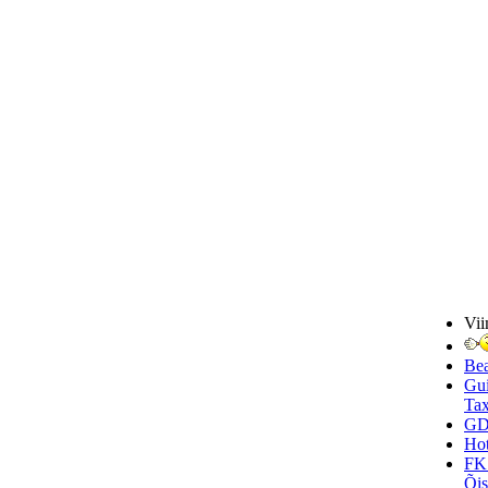
Vii
Be
Gui
Tax
GD
Hot
FK
Õi