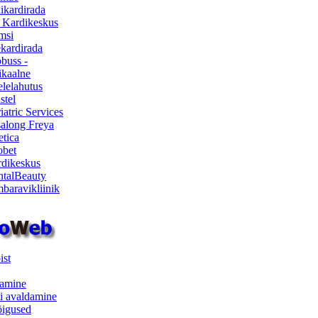
ikardirada
 Kardikeskus
msi
ekardirada
buss -
kaalne
lelahutus
stel
iatric Services
salong Freya
etica
obet
dikeskus
talBeauty
baravikliinik
ist
samine
i avaldamine
iõigused