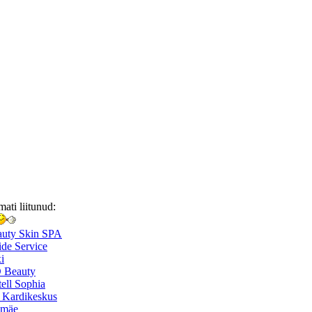
mati liitunud:
auty Skin SPA
de Service
i
 Beauty
ell Sophia
 Kardikeskus
smäe