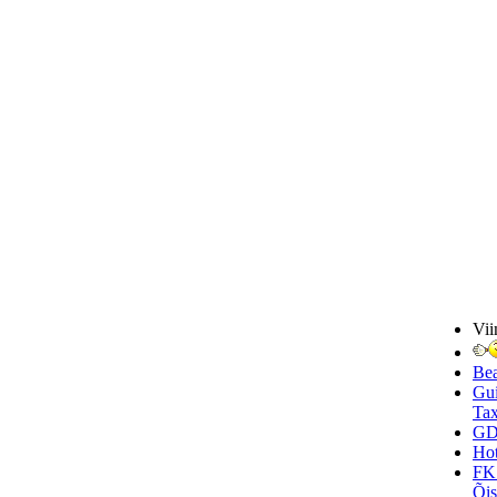
Vii
Be
Gui
Tax
GD
Hot
FK
Õi