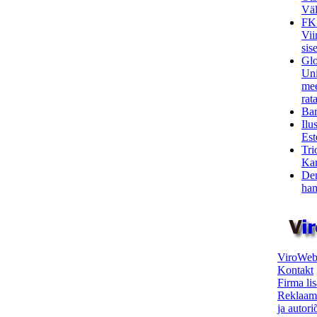
Väl
FK
Vii
sis
Glo
Uni
mee
rata
Bar
Ilu
Est
Tri
Kar
Den
ham
ViroWeb
Kontakt
Firma li
Reklaam
ja autor