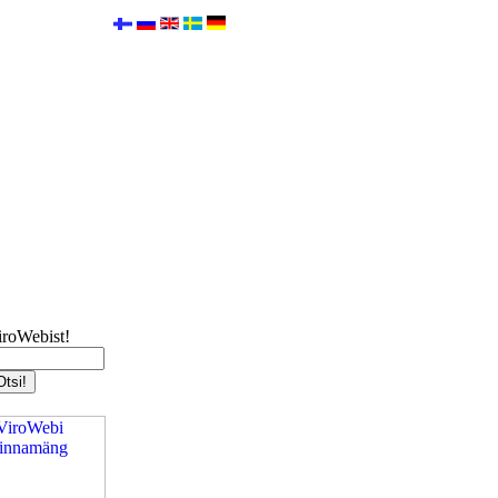
iroWebist!