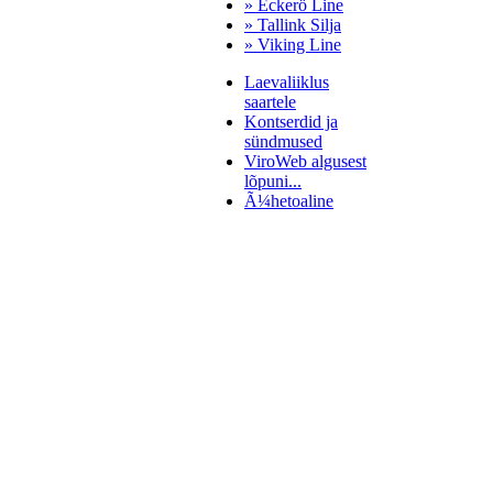
» Eckerö Line
» Tallink Silja
» Viking Line
Laevaliiklus
saartele
Kontserdid ja
sündmused
ViroWeb algusest
lõpuni...
Ã¼hetoaline
Pärnu majoitus
huoneisto.eu