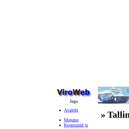
Jaga
Avaleht
» Talli
Majutus
Restoranid ja