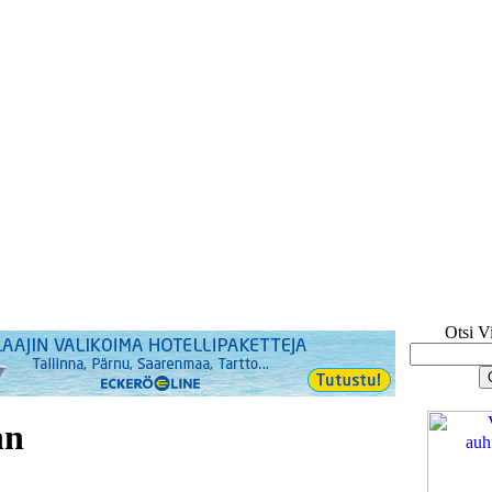
Otsi V
nn