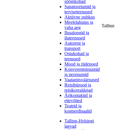
söögikohad
Sanatooriumid ja
terviseteenused
Aktiivne puhkus
Meelelahutus ja
Tallinn
vaba aeg
Ilusalongid ja
iluteenused
Autorent ja
transport
Ostukohad ja
teenused
Mood ja riidepoed
Konverentsiruumid
ja peoruumid
Vaatamisväärsused
Reisibürood ja
reisikorraldajad
Ärikontaktid ja
ettevõtted
Teatrid ja
kontserdisaalid
Tallinn-Helsingi
laevad