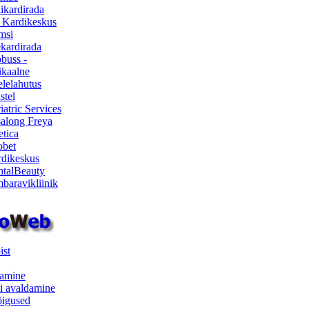
ikardirada
 Kardikeskus
msi
ekardirada
buss -
kaalne
lelahutus
stel
iatric Services
salong Freya
etica
obet
dikeskus
talBeauty
baravikliinik
ist
samine
i avaldamine
iõigused