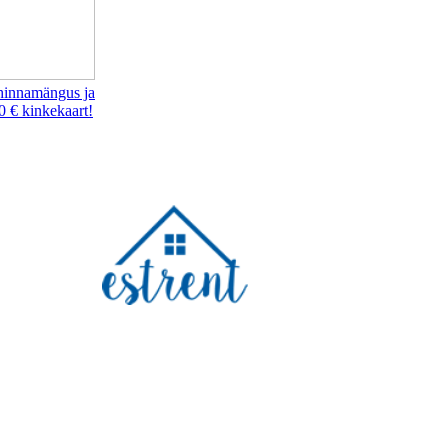
hinnamängus ja
0 € kinkekaart!