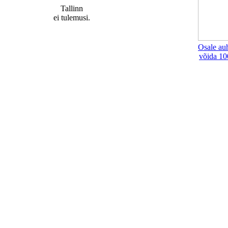
Tallinn
ei tulemusi.
Osale au
võida 10