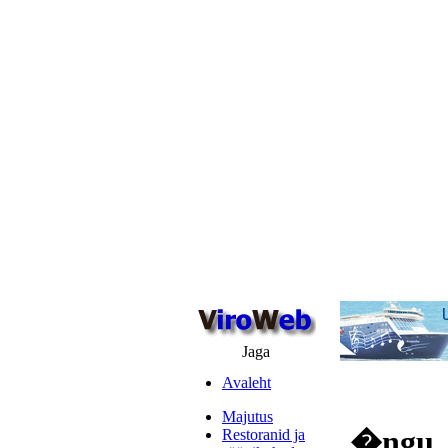
Jaga
Avaleht
Majutus
�ngu,
Restoranid ja