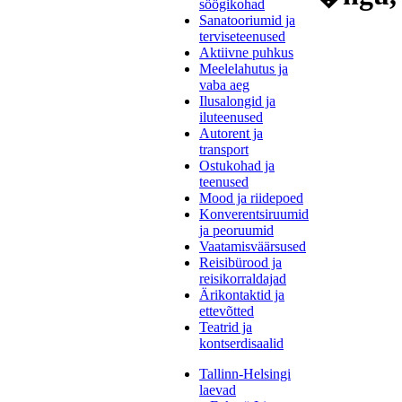
söögikohad
Sanatooriumid ja
terviseteenused
Aktiivne puhkus
Meelelahutus ja
vaba aeg
Ilusalongid ja
iluteenused
Autorent ja
transport
Ostukohad ja
teenused
Mood ja riidepoed
Konverentsiruumid
ja peoruumid
Vaatamisväärsused
Reisibürood ja
reisikorraldajad
Ärikontaktid ja
ettevõtted
Teatrid ja
kontserdisaalid
Tallinn-Helsingi
laevad