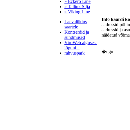
» Eckerö Line
» Tallink Silja
» Viking Line
Info kaardi k
Laevaliiklus
aadressid põhi
saartele
aadressid ja as
Kontserdid ja
näidatud võimal
sündmused
ViroWeb algusest
lõpuni...
�ngu
rahvuspark
Pärnu majoitus
huoneisto.eu