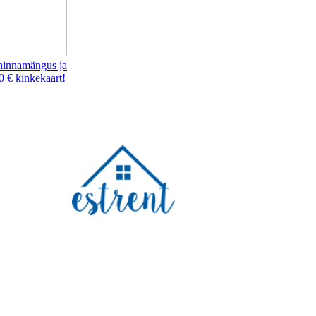
hinnamängus ja
0 € kinkekaart!