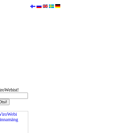
iroWebist!