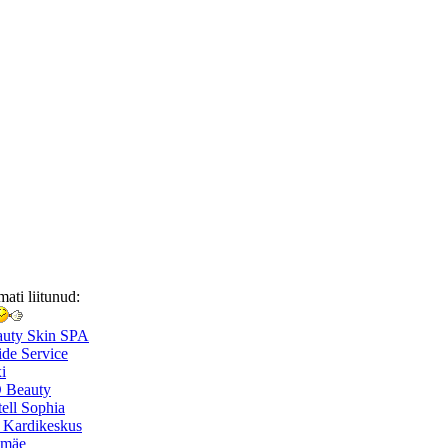
mati liitunud:
auty Skin SPA
de Service
i
 Beauty
ell Sophia
 Kardikeskus
smäe