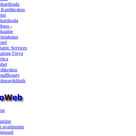
ikardirada
 Kardikeskus
msi
ekardirada
buss -
kaalne
lelahutus
stel
iatric Services
salong Freya
etica
obet
dikeskus
talBeauty
baravikliinik
ist
samine
i avaldamine
iõigused