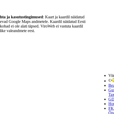
ohta ja kasutustingimused
: Kaart ja kaardil näidatud
nevad Google Maps andmetele. Kaardil näidatud Eesti
ukohad ei ole alati täpsed. ViroWeb ei vastuta kaardil
ike valeandmete eest.
Vii
Be
Gui
Tax
GD
Hot
FK
Õi