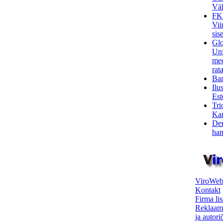
Väl
FK
Vii
sis
Glo
Uni
mee
rata
Bar
Ilu
Est
Tri
Kar
Den
ham
ViroWeb
Kontakt
Firma li
Reklaam
ja autor