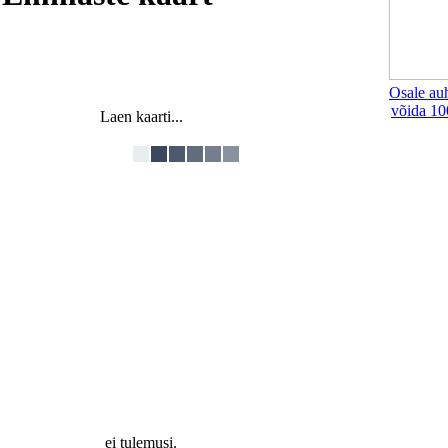
Osale au
võida 10
Laen kaarti...
ei tulemusi.