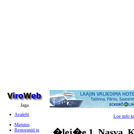
Jaga
Avaleht
Loe info k
Majutus
�lej�e 1, Nasva, 
Restoranid ja