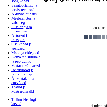
söögikohad
Sanatooriumid ja
terviseteenused
Aktiivne puhkus
Meelelahutus ja
vaba aeg
Ilusalongid ja
Laen kaarti.
iluteenused
Autorent ja
transport
Ostukohad ja
teenused
Mood ja riidepoed
Konverentsiruumid
ja peoruumid
Vaatamisväärsused
Reisibürood ja
reisikorraldajad
Ärikontaktid ja
ettevõtted
Teatrid ja
kontserdisaalid
Tallinn-Helsingi
laevad
ei tulemusi