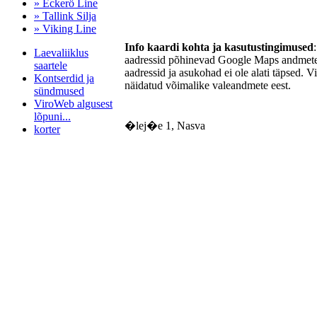
» Eckerö Line
» Tallink Silja
» Viking Line
Info kaardi kohta ja kasutustingimused
Laevaliiklus
aadressid põhinevad Google Maps andmetel
saartele
aadressid ja asukohad ei ole alati täpsed. V
Kontserdid ja
näidatud võimalike valeandmete eest.
sündmused
ViroWeb algusest
lõpuni...
�lej�e 1, Nasva
korter
Pärnu majoitus
huoneisto.eu