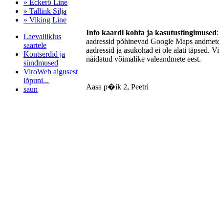
» Eckerö Line
» Tallink Silja
» Viking Line
Info kaardi kohta ja kasutustingimused
Laevaliiklus
aadressid põhinevad Google Maps andmetel
saartele
aadressid ja asukohad ei ole alati täpsed. V
Kontserdid ja
näidatud võimalike valeandmete eest.
sündmused
ViroWeb algusest
lõpuni...
Aasa p�ik 2, Peetri
saun
Pärnu majoitus
huoneisto.eu