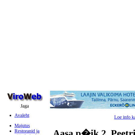
Jaga
Avaleht
Loe info k
Majutus
Aasa p�ik 2, Peetri
Restoranid ja