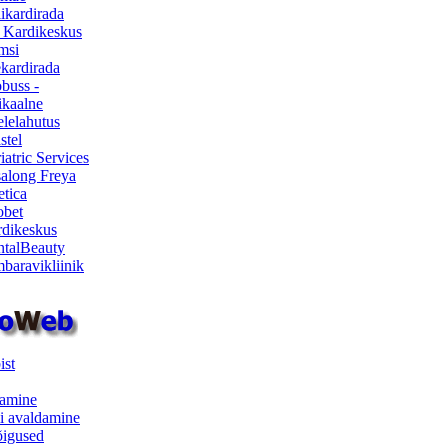
ikardirada
 Kardikeskus
msi
ekardirada
buss -
kaalne
lelahutus
stel
iatric Services
salong Freya
etica
obet
dikeskus
talBeauty
baravikliinik
ist
samine
i avaldamine
iõigused