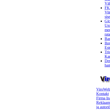
Väl
FK
Vii
sis
Glo
Uni
mee
rata
Bar
Ilu
Est
Tri
Kar
Den
ham
ViroWeb
Kontakt
Firma li
Reklaam
ja autor