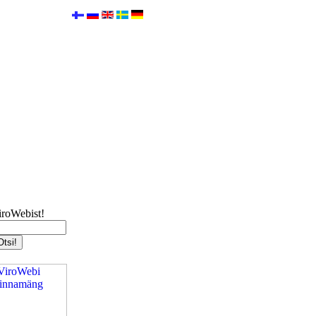
iroWebist!