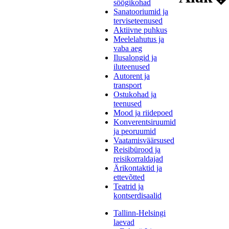
söögikohad
Sanatooriumid ja
terviseteenused
Aktiivne puhkus
Meelelahutus ja
vaba aeg
Ilusalongid ja
iluteenused
Autorent ja
transport
Ostukohad ja
teenused
Mood ja riidepoed
Konverentsiruumid
ja peoruumid
Vaatamisväärsused
Reisibürood ja
reisikorraldajad
Ärikontaktid ja
ettevõtted
Teatrid ja
kontserdisaalid
Tallinn-Helsingi
laevad