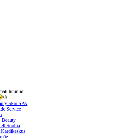
mati liitunud:
auty Skin SPA
de Service
i
 Beauty
ell Sophia
 Kardikeskus
smäe