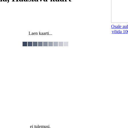
Osale au
võida 10
Laen kaarti...
ei tulemusi.