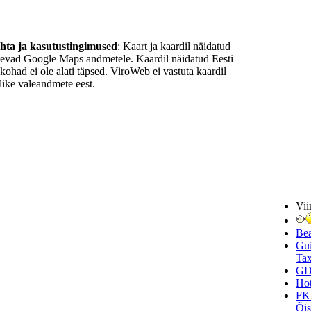
ohta ja kasutustingimused
: Kaart ja kaardil näidatud
nevad Google Maps andmetele. Kaardil näidatud Eesti
ukohad ei ole alati täpsed. ViroWeb ei vastuta kaardil
ike valeandmete eest.
Vii
Be
Gui
Tax
GD
Hot
FK
Õi