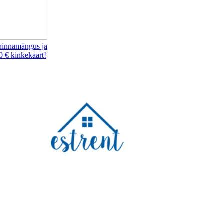
hinnamängus ja
0 € kinkekaart!