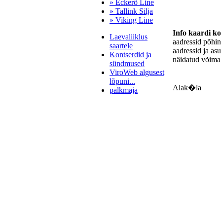
» Eckerö Line
» Tallink Silja
» Viking Line
Info kaardi k
Laevaliiklus
aadressid põhi
saartele
aadressid ja as
Kontserdid ja
näidatud võimal
sündmused
ViroWeb algusest
lõpuni...
Alak�la
palkmaja
Pärnu majoitus
huoneisto.eu