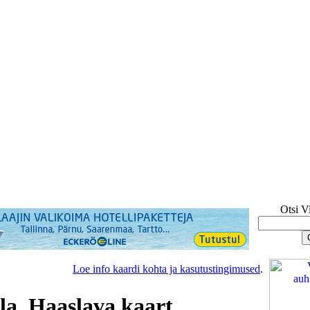
Otsi V
Loe info kaardi kohta ja kasutustingimused
.
a, Haaslava kaart