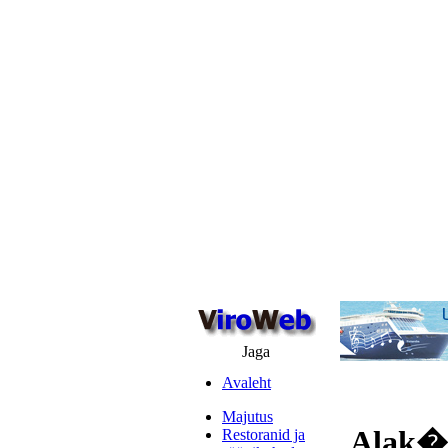
Jaga
Avaleht
Majutus
Alak�l
Restoranid ja