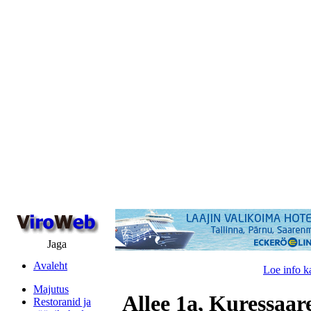
Jaga
Avaleht
Loe info k
Majutus
Allee 1a, Kuressaar
Restoranid ja