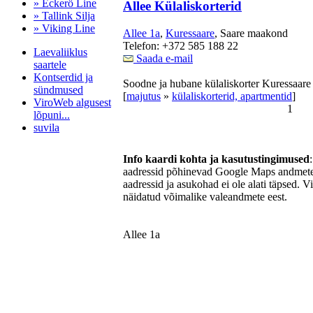
» Eckerö Line
Allee Külaliskorterid
» Tallink Silja
» Viking Line
Allee 1a
,
Kuressaare
, Saare maakond
Telefon: +372 585 188 22
Laevaliiklus
Saada e-mail
saartele
Kontserdid ja
Soodne ja hubane külaliskorter Kuressaare
sündmused
[
majutus
»
külaliskorterid, apartmentid
]
ViroWeb algusest
1
lõpuni...
suvila
Info kaardi kohta ja kasutustingimused
aadressid põhinevad Google Maps andmetel
Pärnu majoitus
aadressid ja asukohad ei ole alati täpsed. V
huoneisto.eu
näidatud võimalike valeandmete eest.
Allee 1a