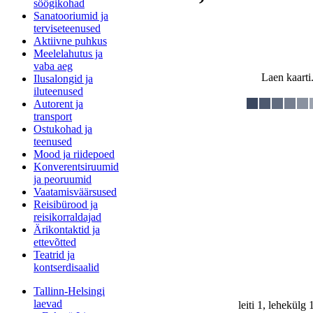
söögikohad
Sanatooriumid ja
terviseteenused
Aktiivne puhkus
Meelelahutus ja
vaba aeg
Laen kaarti.
Ilusalongid ja
iluteenused
Autorent ja
transport
Ostukohad ja
teenused
Mood ja riidepoed
Konverentsiruumid
ja peoruumid
Vaatamisväärsused
Reisibürood ja
reisikorraldajad
Ärikontaktid ja
ettevõtted
Teatrid ja
kontserdisaalid
Tallinn-Helsingi
laevad
leiti 1, lehekülg