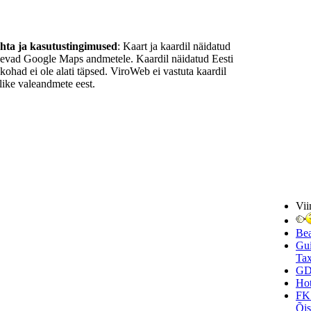
ohta ja kasutustingimused
: Kaart ja kaardil näidatud
nevad Google Maps andmetele. Kaardil näidatud Eesti
ukohad ei ole alati täpsed. ViroWeb ei vastuta kaardil
ike valeandmete eest.
Vii
Be
Gui
Tax
GD
Hot
FK
Õi