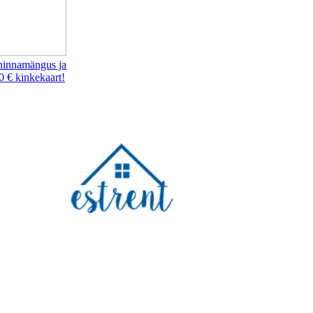
hinnamängus ja
0 € kinkekaart!