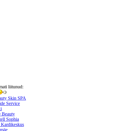
mati liitunud:
auty Skin SPA
de Service
i
 Beauty
ell Sophia
 Kardikeskus
smäe