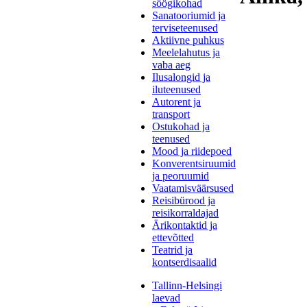
söögikohad
Sanatooriumid ja
terviseteenused
Aktiivne puhkus
Meelelahutus ja
vaba aeg
Ilusalongid ja
iluteenused
Autorent ja
transport
Ostukohad ja
teenused
Mood ja riidepoed
Konverentsiruumid
ja peoruumid
Vaatamisväärsused
Reisibürood ja
reisikorraldajad
Ärikontaktid ja
ettevõtted
Teatrid ja
kontserdisaalid
Tallinn-Helsingi
laevad