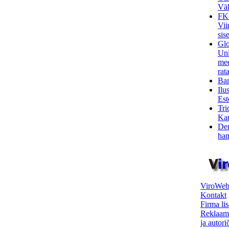
Väl
FK
Vii
sis
Glo
Uni
mee
rata
Bar
Ilu
Est
Tri
Kar
Den
ham
ViroWeb
Kontakt
Firma li
Reklaam
ja autor