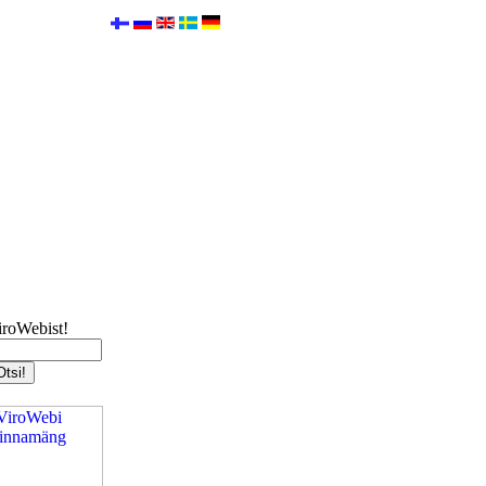
iroWebist!