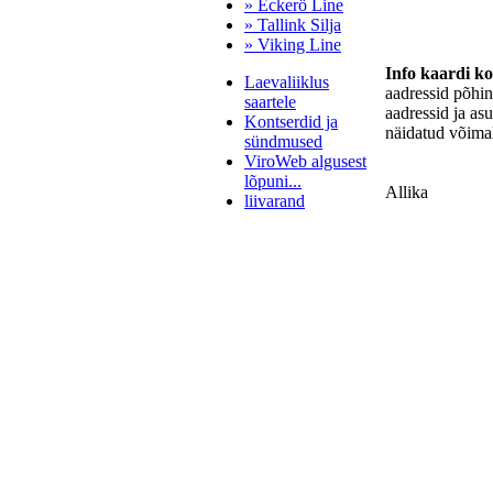
» Eckerö Line
» Tallink Silja
» Viking Line
Info kaardi k
Laevaliiklus
aadressid põhi
saartele
aadressid ja as
Kontserdid ja
näidatud võimal
sündmused
ViroWeb algusest
lõpuni...
Allika
liivarand
Pärnu majoitus
huoneisto.eu