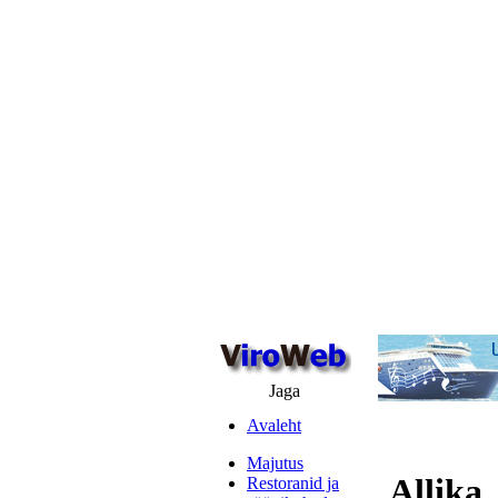
Jaga
Avaleht
Majutus
Allika
Restoranid ja