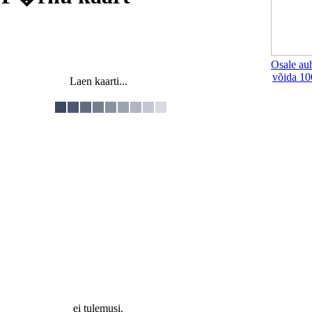
Osale au
võida 10
Laen kaarti...
ei tulemusi.