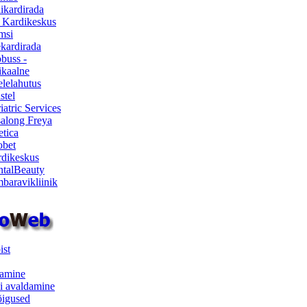
ikardirada
 Kardikeskus
msi
ekardirada
buss -
kaalne
lelahutus
stel
iatric Services
salong Freya
etica
obet
dikeskus
talBeauty
baravikliinik
ist
samine
i avaldamine
iõigused