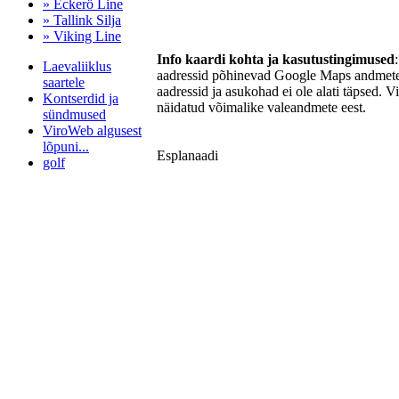
» Eckerö Line
» Tallink Silja
» Viking Line
Info kaardi kohta ja kasutustingimused
Laevaliiklus
aadressid põhinevad Google Maps andmetel
saartele
aadressid ja asukohad ei ole alati täpsed. V
Kontserdid ja
näidatud võimalike valeandmete eest.
sündmused
ViroWeb algusest
lõpuni...
Esplanaadi
golf
Pärnu majoitus
huoneisto.eu