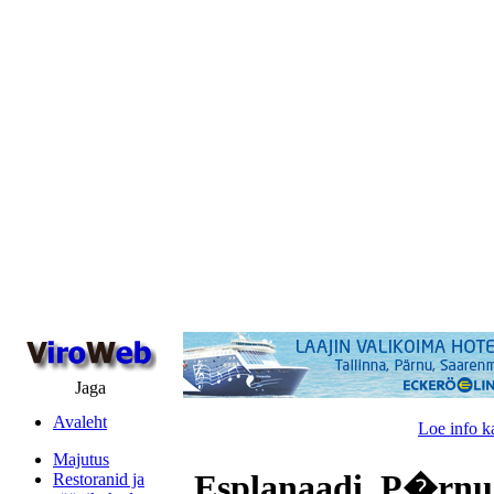
Jaga
Avaleht
Loe info k
Majutus
Esplanaadi, P�rnu
Restoranid ja