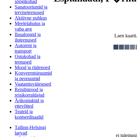
söögikohad
Sanatooriumid ja
terviseteenused
Aktiivne puhkus
Meelelahutus ja
vaba aeg
Ilusalongid ja
Laen kaarti.
iluteenused
Autorent ja
transport
Ostukohad ja
teenused
Mood ja riidepoed
Konverentsiruumid
ja peoruumid
Vaatamisväärsused
Reisibürood ja
reisikorraldajad
Ärikontaktid ja
ettevõtted
Teatrid ja
kontserdisaalid
Tallinn-Helsingi
laevad
ei tulemusi