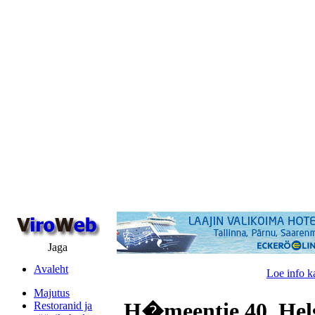
Jaga
Avaleht
Loe info k
Majutus
H�meentie 40, Hels
Restoranid ja