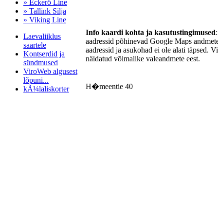
» Eckerö Line
» Tallink Silja
» Viking Line
Info kaardi kohta ja kasutustingimused
Laevaliiklus
aadressid põhinevad Google Maps andmetel
saartele
aadressid ja asukohad ei ole alati täpsed. V
Kontserdid ja
näidatud võimalike valeandmete eest.
sündmused
ViroWeb algusest
lõpuni...
H�meentie 40
kÃ¼laliskorter
Pärnu majoitus
huoneisto.eu