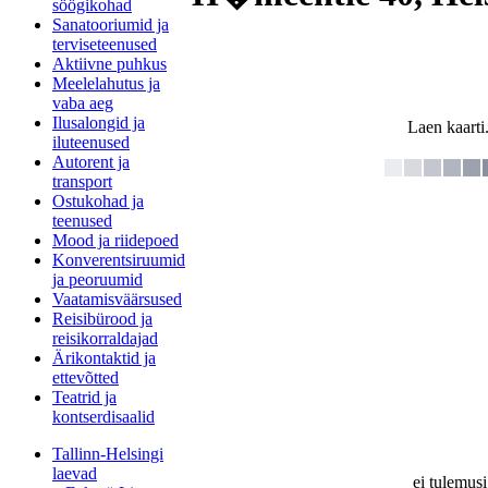
söögikohad
Sanatooriumid ja
terviseteenused
Aktiivne puhkus
Meelelahutus ja
vaba aeg
Ilusalongid ja
Laen kaarti.
iluteenused
Autorent ja
transport
Ostukohad ja
teenused
Mood ja riidepoed
Konverentsiruumid
ja peoruumid
Vaatamisväärsused
Reisibürood ja
reisikorraldajad
Ärikontaktid ja
ettevõtted
Teatrid ja
kontserdisaalid
Tallinn-Helsingi
laevad
ei tulemusi