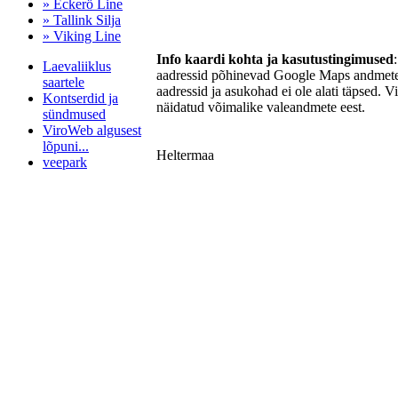
» Eckerö Line
» Tallink Silja
» Viking Line
Info kaardi kohta ja kasutustingimused
Laevaliiklus
aadressid põhinevad Google Maps andmetel
saartele
aadressid ja asukohad ei ole alati täpsed. V
Kontserdid ja
näidatud võimalike valeandmete eest.
sündmused
ViroWeb algusest
lõpuni...
Heltermaa
veepark
Pärnu majoitus
huoneisto.eu