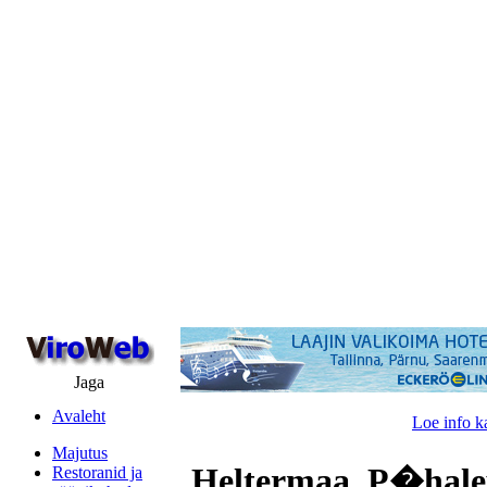
Jaga
Avaleht
Loe info k
Majutus
Heltermaa, P�hale
Restoranid ja