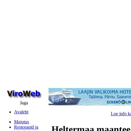
Jaga
Avaleht
Loe info k
Majutus
Heltermaa maantee
Restoranid ja