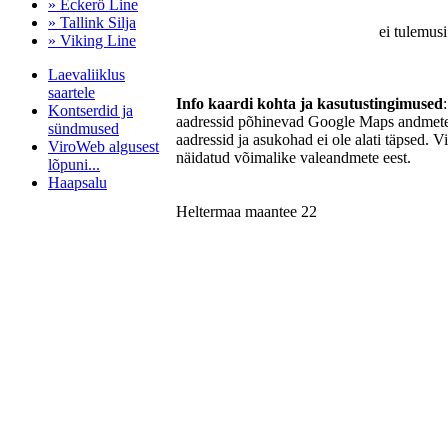
» Eckerö Line
» Tallink Silja
ei tulemusi
» Viking Line
Laevaliiklus
saartele
Info kaardi kohta ja kasutustingimused
Kontserdid ja
aadressid põhinevad Google Maps andmetel
sündmused
aadressid ja asukohad ei ole alati täpsed. V
ViroWeb algusest
näidatud võimalike valeandmete eest.
lõpuni...
Haapsalu
Heltermaa maantee 22
Pärnu majoitus
huoneisto.eu