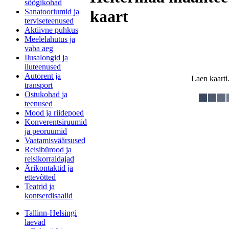
söögikohad
Sanatooriumid ja
kaart
terviseteenused
Aktiivne puhkus
Meelelahutus ja
vaba aeg
Ilusalongid ja
iluteenused
Autorent ja
Laen kaarti.
transport
Ostukohad ja
teenused
Mood ja riidepoed
Konverentsiruumid
ja peoruumid
Vaatamisväärsused
Reisibürood ja
reisikorraldajad
Ärikontaktid ja
ettevõtted
Teatrid ja
kontserdisaalid
Tallinn-Helsingi
laevad