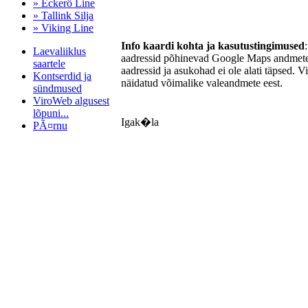
» Eckerö Line
» Tallink Silja
» Viking Line
Info kaardi kohta ja kasutustingimused
Laevaliiklus
aadressid põhinevad Google Maps andmetel
saartele
aadressid ja asukohad ei ole alati täpsed. V
Kontserdid ja
näidatud võimalike valeandmete eest.
sündmused
ViroWeb algusest
lõpuni...
Igak�la
PÃ¤rnu
Pärnu majoitus
huoneisto.eu