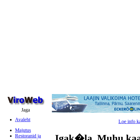
Jaga
Avaleht
Loe info k
Majutus
Igak�la, Muhu kaa
Restoranid ja