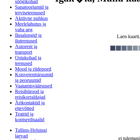
söögikohad
Sanatooriumid ja
terviseteenused
Aktiivne puhkus
Meelelahutus ja
vaba aeg
Ilusalongid ja
Laen kaarti.
iluteenused
Autorent ja
transport
Ostukohad ja
teenused
Mood ja riidepoed
Konverentsiruumid
ja peoruumid
Vaatamisväärsused
Reisibürood ja
reisikorraldajad
Ärikontaktid ja
ettevõtted
Teatrid ja
kontserdisaalid
Tallinn-Helsingi
laevad
ei tulemusi