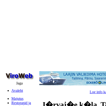
Jaga
Avaleht
Loe info k
Majutus
J�rvaj�e k�la, Ta
Restoranid ja