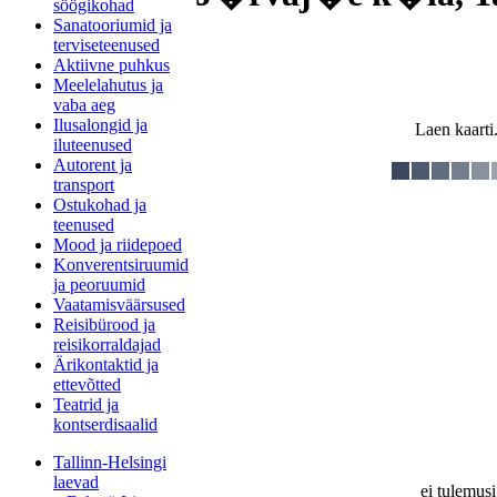
söögikohad
Sanatooriumid ja
terviseteenused
Aktiivne puhkus
Meelelahutus ja
vaba aeg
Ilusalongid ja
Laen kaarti.
iluteenused
Autorent ja
transport
Ostukohad ja
teenused
Mood ja riidepoed
Konverentsiruumid
ja peoruumid
Vaatamisväärsused
Reisibürood ja
reisikorraldajad
Ärikontaktid ja
ettevõtted
Teatrid ja
kontserdisaalid
Tallinn-Helsingi
laevad
ei tulemusi