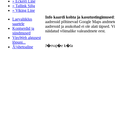
» Eckerö Line
» Tallink Silja
» Viking Line
Info kaardi kohta ja kasutustingimused
Laevaliiklus
aadressid põhinevad Google Maps andmetel
saartele
aadressid ja asukohad ei ole alati täpsed. V
Kontserdid ja
näidatud võimalike valeandmete eest.
sündmused
ViroWeb algusest
lõpuni...
J�rvaj�e k�la
Ã¼hetoaline
Pärnu majoitus
huoneisto.eu