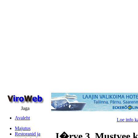
Jaga
Avaleht
Loe info k
Majutus
J�rve 3, Mustvee k
Restoranid ja