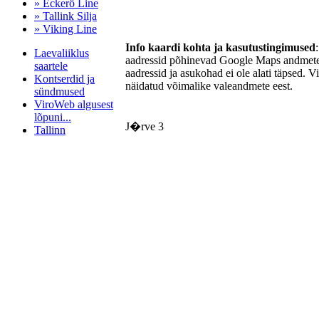
» Eckerö Line
» Tallink Silja
» Viking Line
Info kaardi kohta ja kasutustingimused
Laevaliiklus
aadressid põhinevad Google Maps andmetel
saartele
aadressid ja asukohad ei ole alati täpsed. V
Kontserdid ja
näidatud võimalike valeandmete eest.
sündmused
ViroWeb algusest
lõpuni...
J�rve 3
Tallinn
Pärnu majoitus
huoneisto.eu