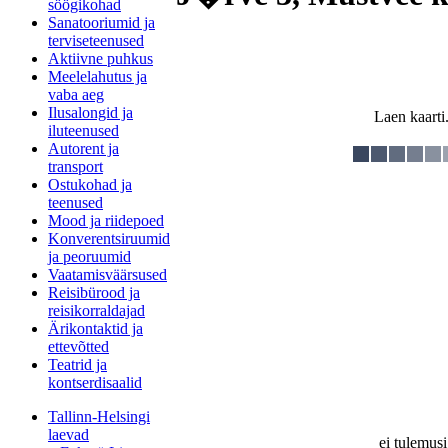
söögikohad
Sanatooriumid ja
terviseteenused
Aktiivne puhkus
Meelelahutus ja
vaba aeg
Ilusalongid ja
Laen kaarti.
iluteenused
Autorent ja
transport
Ostukohad ja
teenused
Mood ja riidepoed
Konverentsiruumid
ja peoruumid
Vaatamisväärsused
Reisibürood ja
reisikorraldajad
Ärikontaktid ja
ettevõtted
Teatrid ja
kontserdisaalid
Tallinn-Helsingi
laevad
ei tulemusi