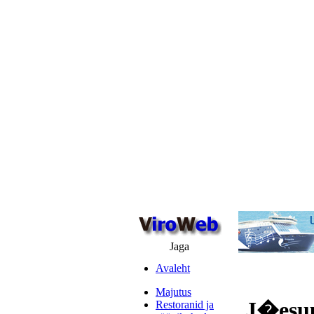
Jaga
Avaleht
Majutus
J�esuu
Restoranid ja