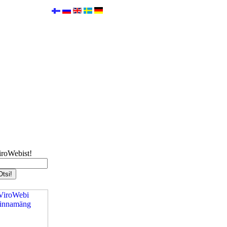
iroWebist!