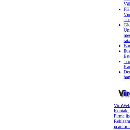
Väl
FK
Vii
sis
Glo
Uni
mee
rata
Bar
Ilu
Est
Tri
Kar
Den
ham
ViroWeb
Kontakt
Firma li
Reklaam
ja autor