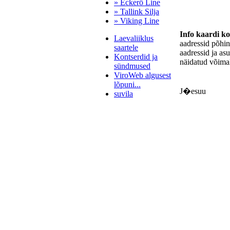
» Eckerö Line
» Tallink Silja
» Viking Line
Info kaardi k
Laevaliiklus
aadressid põhi
saartele
aadressid ja as
Kontserdid ja
näidatud võimal
sündmused
ViroWeb algusest
lõpuni...
J�esuu
suvila
Pärnu majoitus
huoneisto.eu