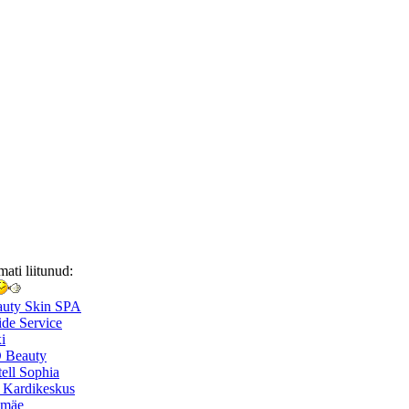
mati liitunud:
auty Skin SPA
de Service
i
 Beauty
ell Sophia
 Kardikeskus
smäe