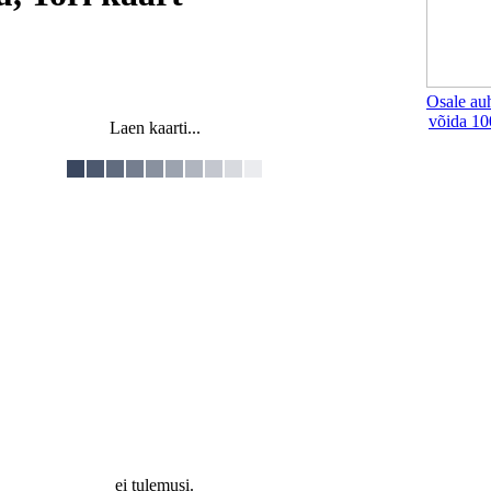
Osale au
võida 10
Laen kaarti...
ei tulemusi.