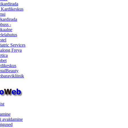
ikardirada
 Kardikeskus
msi
ekardirada
buss -
kaalne
lelahutus
stel
iatric Services
salong Freya
etica
obet
dikeskus
talBeauty
baravikliinik
ist
samine
i avaldamine
iõigused