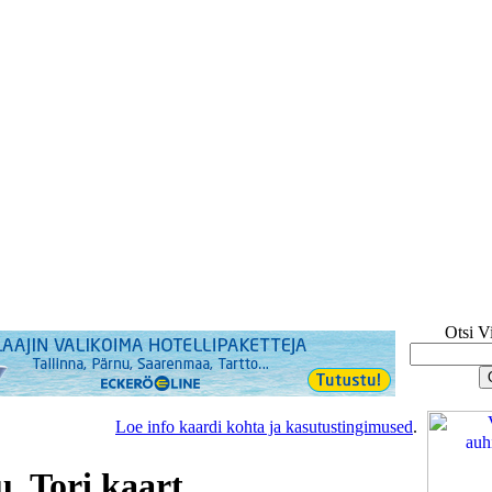
Otsi V
Loe info kaardi kohta ja kasutustingimused
.
, Tori kaart