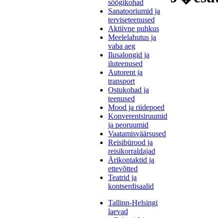
söögikohad
Sanatooriumid ja
terviseteenused
Aktiivne puhkus
Meelelahutus ja
vaba aeg
Ilusalongid ja
iluteenused
Autorent ja
transport
Ostukohad ja
teenused
Mood ja riidepoed
Konverentsiruumid
ja peoruumid
Vaatamisväärsused
Reisibürood ja
reisikorraldajad
Ärikontaktid ja
ettevõtted
Teatrid ja
kontserdisaalid
Tallinn-Helsingi
laevad