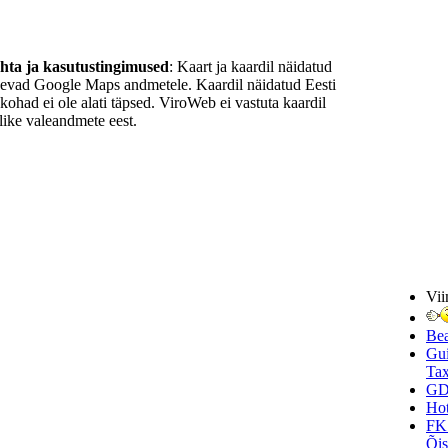
ohta ja kasutustingimused
: Kaart ja kaardil näidatud
nevad Google Maps andmetele. Kaardil näidatud Eesti
ukohad ei ole alati täpsed. ViroWeb ei vastuta kaardil
ike valeandmete eest.
Vii
Be
Gui
Tax
GD
Hot
FK
Õi