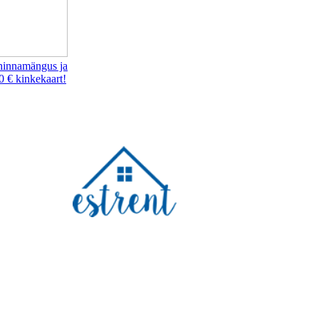
hinnamängus ja
0 € kinkekaart!