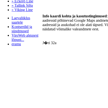
» Eckerö Line
» Tallink Silja
» Viking Line
Info kaardi kohta ja kasutustingimused
Laevaliiklus
aadressid põhinevad Google Maps andmetel
saartele
aadressid ja asukohad ei ole alati täpsed. V
Kontserdid ja
näidatud võimalike valeandmete eest.
sündmused
ViroWeb algusest
lõpuni...
J�ri 32a
eramu
Pärnu majoitus
huoneisto.eu