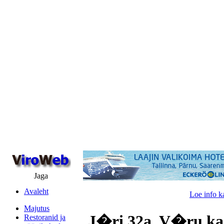
Jaga
Avaleht
Loe info k
Majutus
J�ri 32a, V�ru ka
Restoranid ja