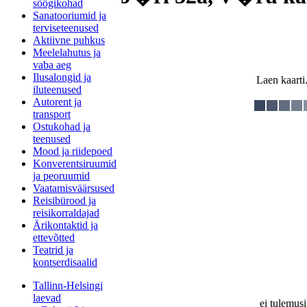
söögikohad
Sanatooriumid ja
terviseteenused
Aktiivne puhkus
Meelelahutus ja
vaba aeg
Ilusalongid ja
Laen kaarti.
iluteenused
Autorent ja
transport
Ostukohad ja
teenused
Mood ja riidepoed
Konverentsiruumid
ja peoruumid
Vaatamisväärsused
Reisibürood ja
reisikorraldajad
Ärikontaktid ja
ettevõtted
Teatrid ja
kontserdisaalid
Tallinn-Helsingi
laevad
ei tulemusi