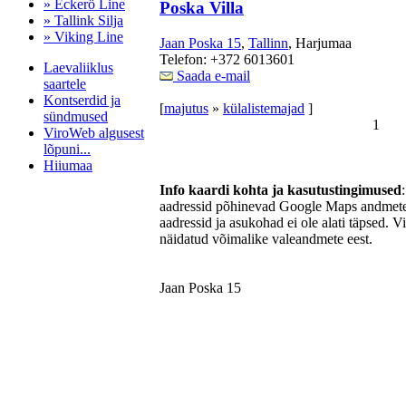
» Eckerö Line
Poska Villa
» Tallink Silja
» Viking Line
Jaan Poska 15
,
Tallinn
, Harjumaa
Telefon: +372 6013601
Laevaliiklus
Saada e-mail
saartele
Kontserdid ja
[
majutus
»
külalistemajad
]
sündmused
1
ViroWeb algusest
lõpuni...
Hiiumaa
Info kaardi kohta ja kasutustingimused
aadressid põhinevad Google Maps andmetel
aadressid ja asukohad ei ole alati täpsed. V
Pärnu majoitus
näidatud võimalike valeandmete eest.
huoneisto.eu
Jaan Poska 15