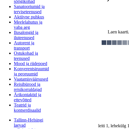
söögikohad
Sanatooriumid ja
terviseteenused
Aktiivne puhkus
Meelelahutus ja
vaba aeg
Laen kaarti.
Ilusalongid ja
iluteenused
Autorent ja
transport
Ostukohad ja
teenused
Mood ja riidepoed
Konverentsiruumid
ja peoruumid
Vaatamisväärsused
Reisibürood ja
reisikorraldajad
Ärikontaktid ja
ettevõtted
Teatrid ja
kontserdisaalid
Tallinn-Helsingi
laevad
leiti 1, lehekülg