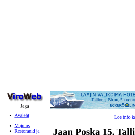
Jaga
Avaleht
Loe info k
Majutus
Jaan Poska 15, Tall
Restoranid ja