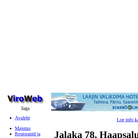
Jaga
Avaleht
Loe info k
Majutus
Jalaka 78, Haapsal
Restoranid ja