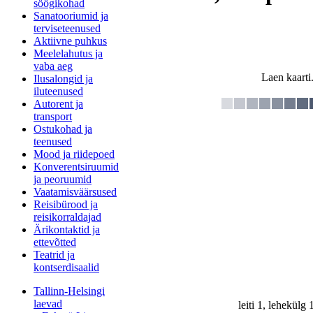
söögikohad
Sanatooriumid ja
terviseteenused
Aktiivne puhkus
Meelelahutus ja
vaba aeg
Laen kaarti.
Ilusalongid ja
iluteenused
Autorent ja
transport
Ostukohad ja
teenused
Mood ja riidepoed
Konverentsiruumid
ja peoruumid
Vaatamisväärsused
Reisibürood ja
reisikorraldajad
Ärikontaktid ja
ettevõtted
Teatrid ja
kontserdisaalid
Tallinn-Helsingi
laevad
leiti 1, lehekülg