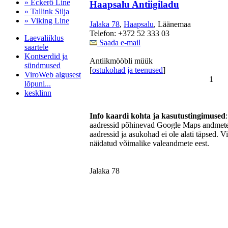
» Eckerö Line
Haapsalu Antiigiladu
» Tallink Silja
» Viking Line
Jalaka 78
,
Haapsalu
, Läänemaa
Telefon: +372 52 333 03
Laevaliiklus
Saada e-mail
saartele
Kontserdid ja
Antiikmööbli müük
sündmused
[
ostukohad ja teenused
]
ViroWeb algusest
1
lõpuni...
kesklinn
Info kaardi kohta ja kasutustingimused
aadressid põhinevad Google Maps andmetel
Pärnu majoitus
aadressid ja asukohad ei ole alati täpsed. V
huoneisto.eu
näidatud võimalike valeandmete eest.
Jalaka 78