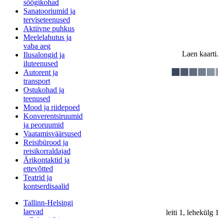
söögikohad
Sanatooriumid ja
terviseteenused
Aktiivne puhkus
Meelelahutus ja
vaba aeg
Laen kaarti.
Ilusalongid ja
iluteenused
Autorent ja
transport
Ostukohad ja
teenused
Mood ja riidepoed
Konverentsiruumid
ja peoruumid
Vaatamisväärsused
Reisibürood ja
reisikorraldajad
Ärikontaktid ja
ettevõtted
Teatrid ja
kontserdisaalid
Tallinn-Helsingi
laevad
leiti 1, lehekülg