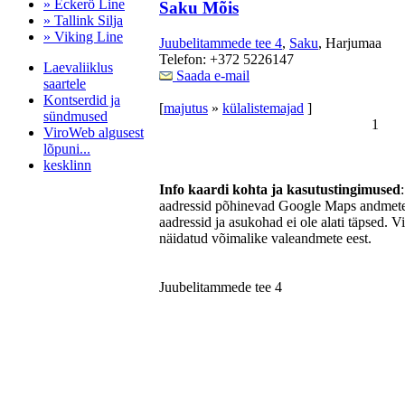
» Eckerö Line
Saku Mõis
» Tallink Silja
» Viking Line
Juubelitammede tee 4
,
Saku
, Harjumaa
Telefon: +372 5226147
Laevaliiklus
Saada e-mail
saartele
Kontserdid ja
[
majutus
»
külalistemajad
]
sündmused
1
ViroWeb algusest
lõpuni...
kesklinn
Info kaardi kohta ja kasutustingimused
aadressid põhinevad Google Maps andmetel
aadressid ja asukohad ei ole alati täpsed. V
Pärnu majoitus
näidatud võimalike valeandmete eest.
huoneisto.eu
Juubelitammede tee 4