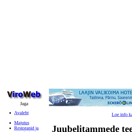
Jaga
Avaleht
Loe info k
Majutus
Juubelitammede tee
Restoranid ja