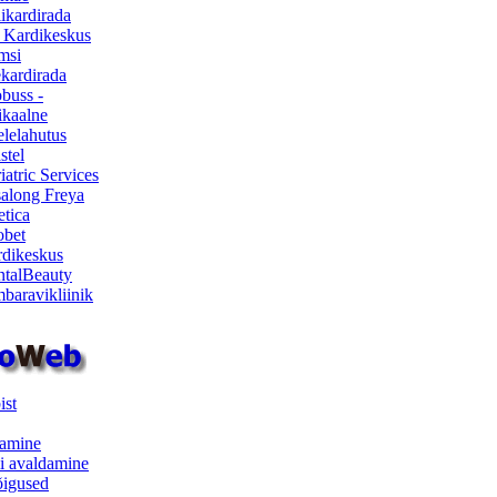
ikardirada
 Kardikeskus
msi
ekardirada
buss -
kaalne
lelahutus
stel
iatric Services
salong Freya
etica
obet
dikeskus
talBeauty
baravikliinik
ist
samine
i avaldamine
iõigused