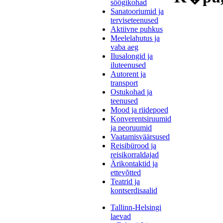
söögikohad
Sanatooriumid ja
terviseteenused
Aktiivne puhkus
Meelelahutus ja
vaba aeg
Ilusalongid ja
iluteenused
Autorent ja
transport
Ostukohad ja
teenused
Mood ja riidepoed
Konverentsiruumid
ja peoruumid
Vaatamisväärsused
Reisibürood ja
reisikorraldajad
Ärikontaktid ja
ettevõtted
Teatrid ja
kontserdisaalid
Tallinn-Helsingi
laevad