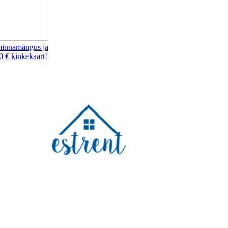
hinnamängus ja
0 € kinkekaart!