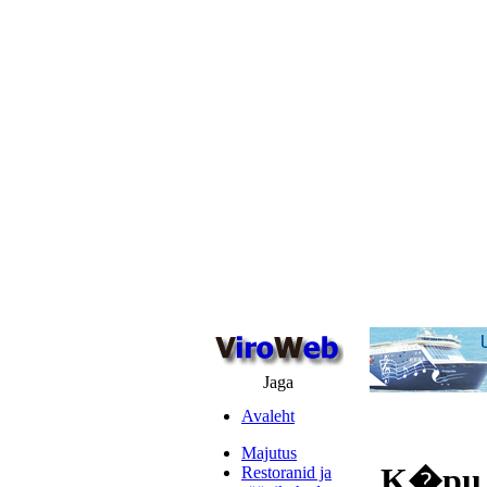
Jaga
Avaleht
Majutus
K�pu,
Restoranid ja