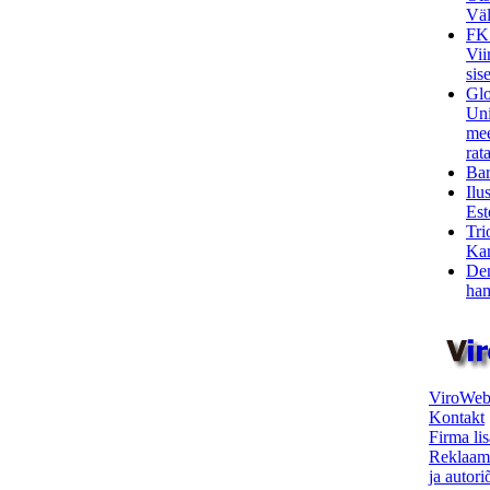
Väl
FK
Vii
sis
Glo
Uni
mee
rata
Bar
Ilu
Est
Tri
Kar
Den
ham
ViroWeb
Kontakt
Firma li
Reklaam
ja autor