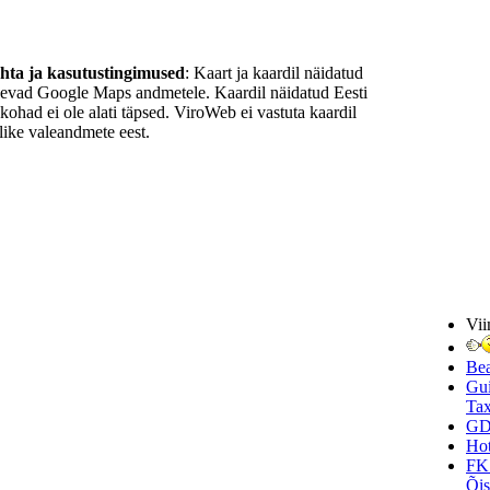
ohta ja kasutustingimused
: Kaart ja kaardil näidatud
nevad Google Maps andmetele. Kaardil näidatud Eesti
ukohad ei ole alati täpsed. ViroWeb ei vastuta kaardil
ike valeandmete eest.
Vii
Be
Gui
Tax
GD
Hot
FK
Õi