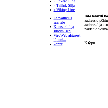
» Eckerö Line
» Tallink Silja
» Viking Line
Info kaardi k
Laevaliiklus
aadressid põhi
saartele
aadressid ja as
Kontserdid ja
näidatud võimal
sündmused
ViroWeb algusest
lõpuni...
K�pu
korter
Pärnu majoitus
huoneisto.eu