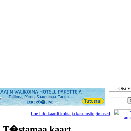
Otsi V
Loe info kaardi kohta ja kasutustingimused
.
 T�stamaa kaart