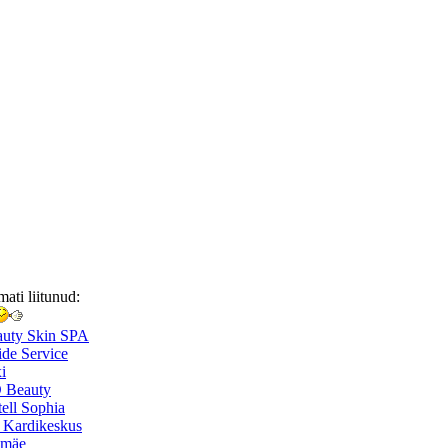
mati liitunud:
auty Skin SPA
de Service
i
 Beauty
ell Sophia
 Kardikeskus
smäe