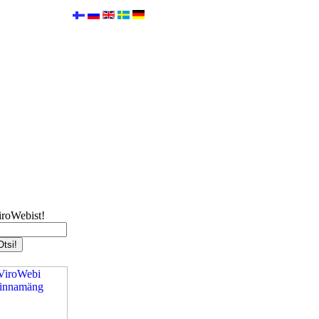
iroWebist!