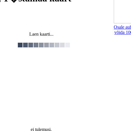
Osale au
võida 10
Laen kaarti...
ei tulemusi.