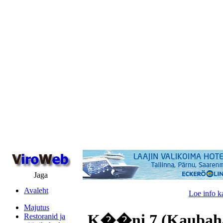
Jaga
Avaleht
Loe info k
Majutus
K��ni 7 (Kaubahal
Restoranid ja