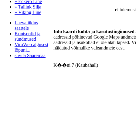
» Eckerö Line
» Tallink Silja
ei tulemusi
» Viking Line
Laevaliiklus
saartele
Info kaardi kohta ja kasutustingimused
Kontserdid ja
aadressid põhinevad Google Maps andmetel
sündmused
aadressid ja asukohad ei ole alati täpsed. V
ViroWeb algusest
näidatud võimalike valeandmete eest.
lõpuni...
suvila Saaremaa
K��ni 7 (Kaubahall)
Pärnu majoitus
huoneisto.eu