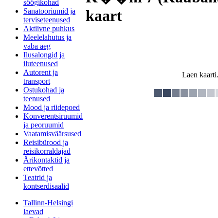
söögikohad
Sanatooriumid ja
kaart
terviseteenused
Aktiivne puhkus
Meelelahutus ja
vaba aeg
Ilusalongid ja
iluteenused
Autorent ja
Laen kaarti.
transport
Ostukohad ja
teenused
Mood ja riidepoed
Konverentsiruumid
ja peoruumid
Vaatamisväärsused
Reisibürood ja
reisikorraldajad
Ärikontaktid ja
ettevõtted
Teatrid ja
kontserdisaalid
Tallinn-Helsingi
laevad