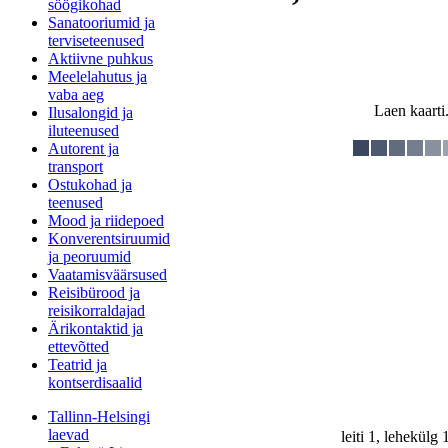
söögikohad
Sanatooriumid ja
terviseteenused
Aktiivne puhkus
Meelelahutus ja
vaba aeg
Laen kaarti.
Ilusalongid ja
iluteenused
Autorent ja
transport
Ostukohad ja
teenused
Mood ja riidepoed
Konverentsiruumid
ja peoruumid
Vaatamisväärsused
Reisibürood ja
reisikorraldajad
Ärikontaktid ja
ettevõtted
Teatrid ja
kontserdisaalid
Tallinn-Helsingi
laevad
leiti 1, lehekülg