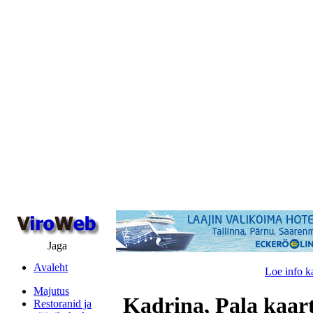
Jaga
Avaleht
Loe info k
Majutus
Kadrina, Pala kaar
Restoranid ja