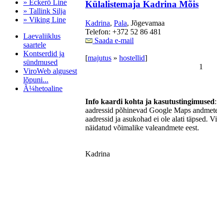
» Eckerö Line
Külalistemaja Kadrina Mõis
» Tallink Silja
» Viking Line
Kadrina
,
Pala
, Jõgevamaa
Telefon: +372 52 86 481
Laevaliiklus
Saada e-mail
saartele
Kontserdid ja
[
majutus
»
hostellid
]
sündmused
1
ViroWeb algusest
lõpuni...
Ã¼hetoaline
Info kaardi kohta ja kasutustingimused
aadressid põhinevad Google Maps andmetel
aadressid ja asukohad ei ole alati täpsed. V
Pärnu majoitus
näidatud võimalike valeandmete eest.
huoneisto.eu
Kadrina