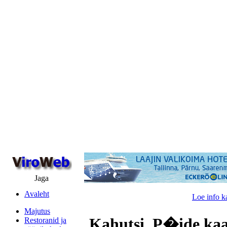
Jaga
Avaleht
Loe info k
Majutus
Kahutsi, P�ide kaa
Restoranid ja