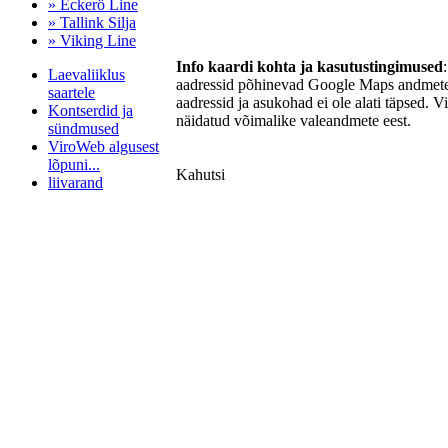
» Eckerö Line
» Tallink Silja
» Viking Line
Info kaardi kohta ja kasutustingimused
Laevaliiklus
aadressid põhinevad Google Maps andmetel
saartele
aadressid ja asukohad ei ole alati täpsed. V
Kontserdid ja
näidatud võimalike valeandmete eest.
sündmused
ViroWeb algusest
lõpuni...
Kahutsi
liivarand
Pärnu majoitus
huoneisto.eu