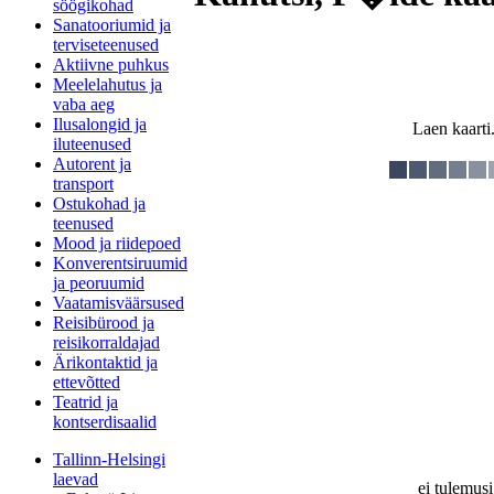
söögikohad
Sanatooriumid ja
terviseteenused
Aktiivne puhkus
Meelelahutus ja
vaba aeg
Ilusalongid ja
Laen kaarti.
iluteenused
Autorent ja
transport
Ostukohad ja
teenused
Mood ja riidepoed
Konverentsiruumid
ja peoruumid
Vaatamisväärsused
Reisibürood ja
reisikorraldajad
Ärikontaktid ja
ettevõtted
Teatrid ja
kontserdisaalid
Tallinn-Helsingi
laevad
ei tulemusi