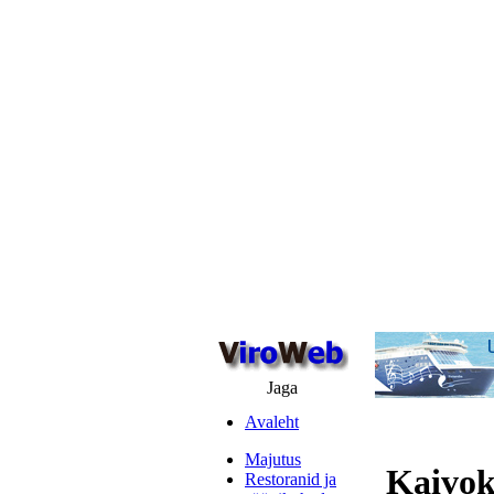
Jaga
Avaleht
Majutus
Kaivok
Restoranid ja