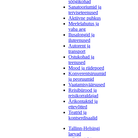
söögikohad
Sanatooriumid ja
terviseteenused
Aktiivne puhkus
Meelelahutus ja
vaba aeg
Ilusalongid ja
iluteenused
Autorent ja
transport
Ostukohad ja
teenused
Mood ja riidepoed
Konverentsiruumid
ja peoruumid
Vaatamisväärsused
Reisibürood ja
reisikorraldajad
Ärikontaktid ja
ettevõtted
Teatrid ja
kontserdisaalid
Tallinn-Helsingi
laevad