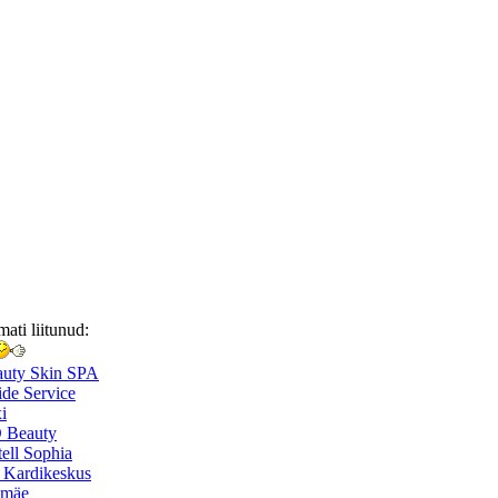
mati liitunud:
auty Skin SPA
de Service
i
 Beauty
ell Sophia
 Kardikeskus
smäe