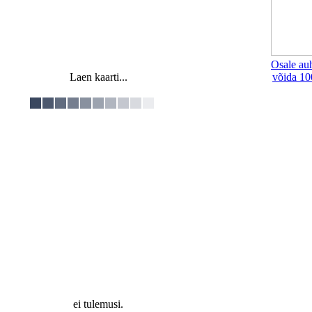
Osale au
Laen kaarti...
võida 10
ei tulemusi.