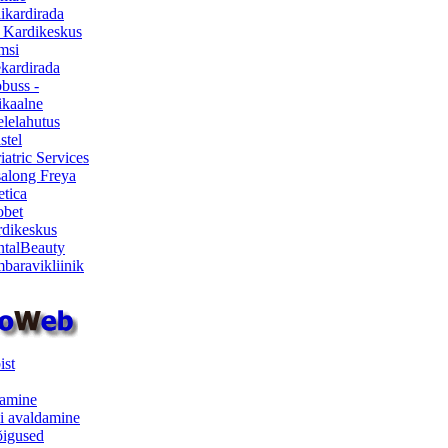
ikardirada
 Kardikeskus
msi
ekardirada
buss -
kaalne
lelahutus
stel
iatric Services
salong Freya
etica
obet
dikeskus
talBeauty
baravikliinik
ist
samine
i avaldamine
iõigused