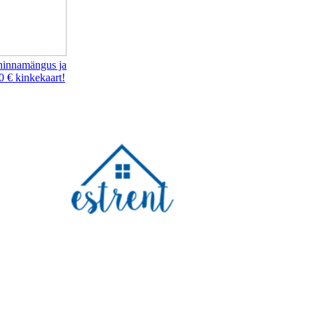
hinnamängus ja
0 € kinkekaart!