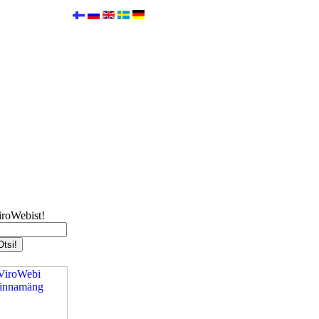
iroWebist!