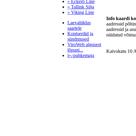
» Eckerö Line
» Tallink Silja
» Viking Line
Info kaardi k
Laevaliiklus
aadressid põhi
saartele
aadressid ja as
Kontserdid ja
näidatud võimal
sündmused
ViroWeb algusest
lõpuni...
Kaivokatu 10 
ï»¿puhkemaja
Pärnu majoitus
huoneisto.eu