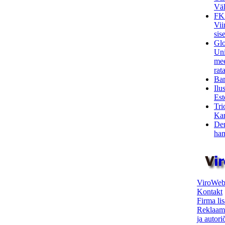
Väl
FK
Vii
sis
Glo
Uni
mee
rata
Bar
Ilu
Est
Tri
Kar
Den
ham
ViroWeb
Kontakt
Firma li
Reklaam
ja autor