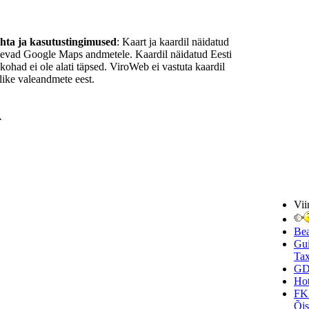
ohta ja kasutustingimused
: Kaart ja kaardil näidatud
nevad Google Maps andmetele. Kaardil näidatud Eesti
ukohad ei ole alati täpsed. ViroWeb ei vastuta kaardil
ike valeandmete eest.
A
Vii
Be
Gui
Tax
GD
Hot
FK
Õi