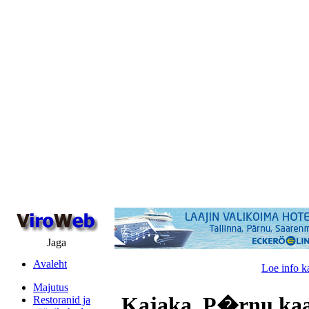
Jaga
Avaleht
Loe info k
Majutus
Kajaka, P�rnu kaa
Restoranid ja