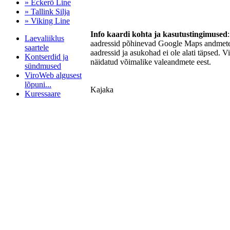
» Eckerö Line
» Tallink Silja
» Viking Line
Info kaardi kohta ja kasutustingimused
Laevaliiklus
aadressid põhinevad Google Maps andmetel
saartele
aadressid ja asukohad ei ole alati täpsed. V
Kontserdid ja
näidatud võimalike valeandmete eest.
sündmused
ViroWeb algusest
lõpuni...
Kajaka
Kuressaare
Pärnu majoitus
huoneisto.eu