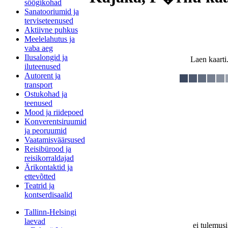
söögikohad
Sanatooriumid ja
terviseteenused
Aktiivne puhkus
Meelelahutus ja
vaba aeg
Ilusalongid ja
Laen kaarti.
iluteenused
Autorent ja
transport
Ostukohad ja
teenused
Mood ja riidepoed
Konverentsiruumid
ja peoruumid
Vaatamisväärsused
Reisibürood ja
reisikorraldajad
Ärikontaktid ja
ettevõtted
Teatrid ja
kontserdisaalid
Tallinn-Helsingi
laevad
ei tulemusi