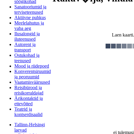
söögikohad
Sanatooriumid ja
terviseteenused
Aktiivne puhkus
Meelelahutus ja
vaba aeg
Ilusalongid ja
Laen kaarti.
iluteenused
Autorent ja
transport
Ostukohad ja
teenused
Mood ja riidepoed
Konverentsiruumid
ja peoruumid
Vaatamisväärsused
Reisibürood ja
reisikorraldajad
Ärikontaktid ja
ettevõtted
Teatrid ja
kontserdisaalid
Tallinn-Helsingi
laevad
ei tulemusi