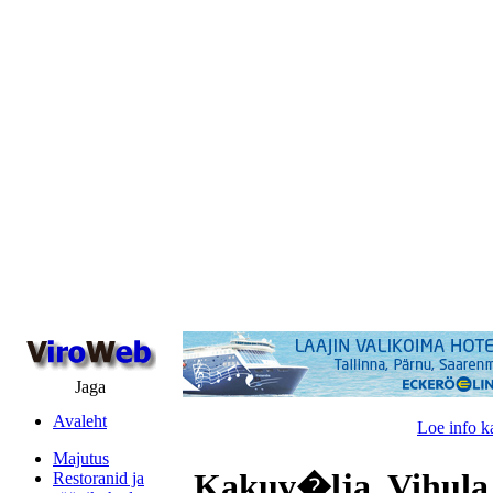
Jaga
Avaleht
Loe info k
Majutus
Kakuv�lja, Vihula
Restoranid ja