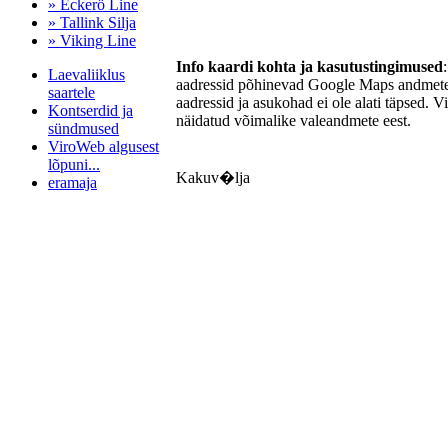
» Eckerö Line
» Tallink Silja
» Viking Line
Info kaardi kohta ja kasutustingimused
Laevaliiklus
aadressid põhinevad Google Maps andmetel
saartele
aadressid ja asukohad ei ole alati täpsed. V
Kontserdid ja
näidatud võimalike valeandmete eest.
sündmused
ViroWeb algusest
lõpuni...
Kakuv�lja
eramaja
Pärnu majoitus
huoneisto.eu